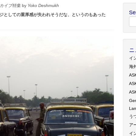
カイブ特集
by
Yoko Deshmukh
Se
ージとしての重厚感が失われそうだな、というのもあった
ニ
イ
海
AS
AS
AS
Gen
Lan
う
ア
イ