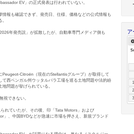
ssador EV」の正式発表は行われていない。
撃情報も確認できず、発売日、仕様、価格などの公式情報も
る。
ア
「2026年発売説」が拡散したが、自動車専門メディア側も
S
eugeot-Citroën（現在のStellantisグループ）が取得して
して西ベンガル州ウッタルパラ工場を巡る土地問題や法的紛
経営・土地問題が挙げられている。
も無視できない。
れていたが、その後、印「Tata Motors」および
MG Motor」、中国BYDなどが急速に市場を押さえ、新規ブランド