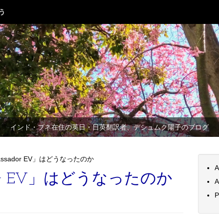
インド・プネ在住の英日・日英翻訳者、デシュムク陽子のブログ
ssador EV」はどうなったのか
A
dor EV」はどうなったのか
A
P