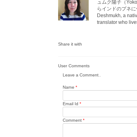
ュムク陽子（Yoko
らインドのプネに住んでいま
Deshmukh, a nativ
translator who liv
Share it with
User Comments
Leave a Comment..
Name
*
Email Id
*
Comment
*