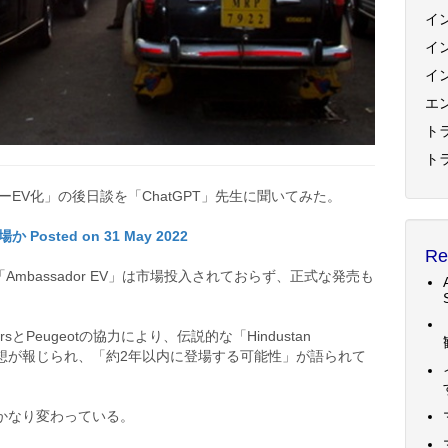
イ
イ
イ
エ
トラ
ト
ーEV化」の後日談を「ChatGPT」先生に聞いてみた。
sted on 31 May 2022
Re
Ambassador EV」は市場投入されておらず、正式な発売も
orsとPeugeotの協力により、伝説的な「Hindustan
せる構想が報じられ、「約2年以内に登場する可能性」が語られて
かなり変わっている。