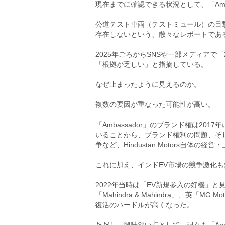
現在までに確認できる状況として、「Amba
公道テスト車両（テストミュール）の目
存在しないという、散々なレポートであ
2025年ごろからSNSや一部メディアで
「根拠が乏しい」と指摘している。
なぜ止まったように見えるのか。
複数の要因が重なった可能性が高い。
「Ambassador」のブランド権は2017年にP
いることから、ブランド権利の問題、そ
争など、Hindustan Motors自体の
これに加え、インドEV市場の競争激化
2022年当時は「EV新規参入の好機」と見ら
「Mahindra & Mahindra」、英「
復活のハードルが高くなった。