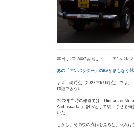
本日は2022年の話題より、「アンバサダ
あの「アンバサダー」のEVがまもなく登場か Po
まず、現時点（2026年5月時点）では、「
確認できない。
2022年当時の報道では、Hindustan Mot
Ambassador」をEVとして復活さ
いた。
しかし、その後の流れを見ると、状況は