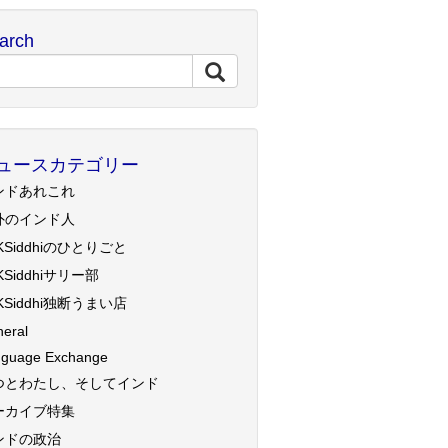
arch
ュースカテゴリー
ンドあれこれ
外のインド人
KSiddhiのひとりごと
KSiddhiサリー部
KSiddhi独断うまい店
eral
guage Exchange
つとわたし、そしてインド
ーカイブ特集
ンドの政治