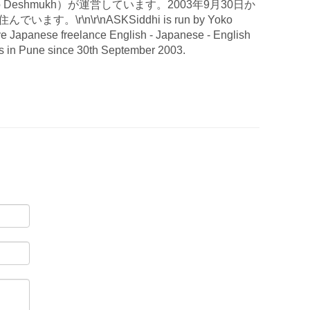
 Deshmukh）が運営しています。2003年9月30日か
す。\r\n\r\nASKSiddhi is run by Yoko
e Japanese freelance English - Japanese - English
es in Pune since 30th September 2003.