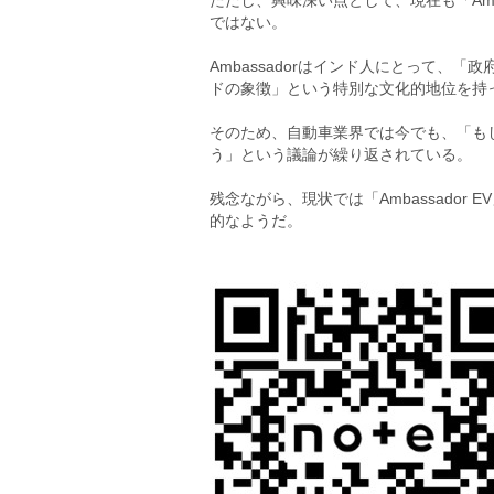
ただし、興味深い点として、現在も「Amb
ではない。
Ambassadorはインド人にとって、
ドの象徴」という特別な文化的地位を持
そのため、自動車業界では今でも、「も
う」という議論が繰り返されている。
残念ながら、現状では「Ambassado
的なようだ。