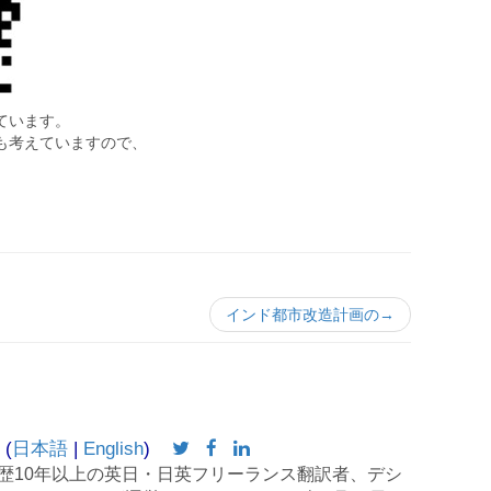
ています。
も考えていますので、
。
インド都市改造計画の→
 (
日本語
|
English
)
歴10年以上の英日・日英フリーランス翻訳者、デシ