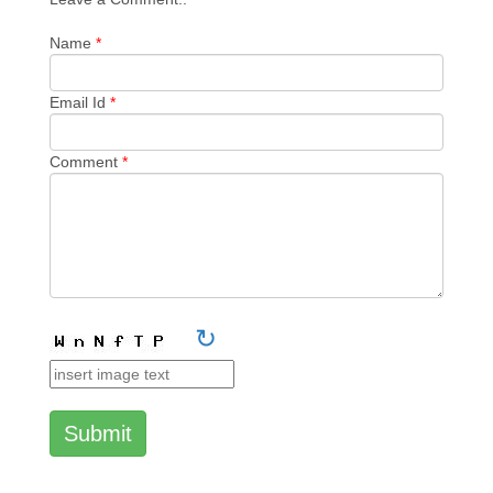
Name
*
Email Id
*
Comment
*
↻
Submit