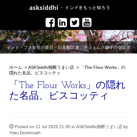
インド・プネ在住の英日・日英翻訳者、デシュムク陽子のブログ
ホーム
>
ASKSiddhi独断うまい店
>
「The Flour Works」の
隠れた名品、ビスコッティ
「The Flour Works」の隠れ
た名品、ビスコッティ
Posted on 22 Jul 2025 21:00 in
ASKSiddhi独断うまい店
by
Yoko Deshmukh