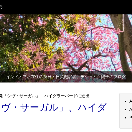
インド・プネ在住の英日・日英翻訳者、デシュムク陽子のブログ
発「シヴ・サーガル」、ハイダラーバードに進出
A
シヴ・サーガル」、ハイダ
A
出
P