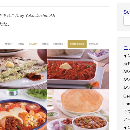
Se
ドあれこれ
by
Yoko Deshmukh
きだな。
ニ
イ
海
AS
AS
AS
Gen
Lan
う
ア
イ