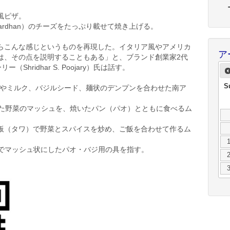
風ピザ。
ardhan）のチーズをたっぷり載せて焼き上げる。
らこんな感じというものを再現した。イタリア風やアメリカ
ア
は、その点を説明することもある」と、ブランド創業家2代
hridhar S. Poojary）氏は話す。
S
やミルク、バジルシード、麺状のデンプンを合わせた南ア
た野菜のマッシュを、焼いたパン（パオ）とともに食べるム
板（タワ）で野菜とスパイスを炒め、ご飯を合わせて作るム
でマッシュ状にしたパオ・バジ用の具を指す。