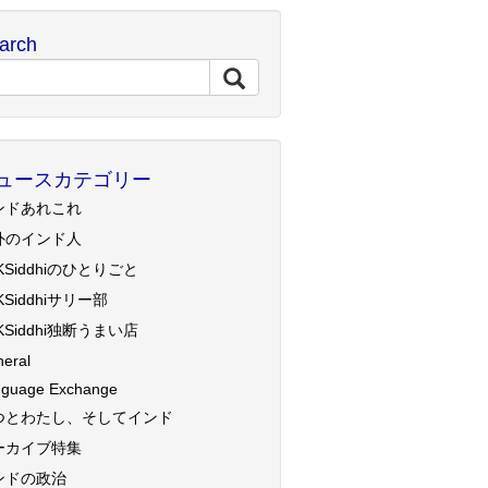
arch
ュースカテゴリー
ンドあれこれ
外のインド人
KSiddhiのひとりごと
KSiddhiサリー部
KSiddhi独断うまい店
eral
guage Exchange
つとわたし、そしてインド
ーカイブ特集
ンドの政治