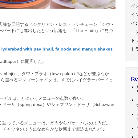
イ
イ
イ
店舗を展開するベジタリアン・レストランチェーン「シヴ・
ラーバードにも進出したという話題を、「The Hindu」に見つ
エ
トラ
ト
 Hyderabad with pav bhaji, falooda and mango shakes
dhapur）に開店した。
 bhaji）、タワ・プラオ（tawa pulao）*などが並ぶなか、
Re
から選べるマンゴーシェイクは、すでにハイダラーバードっ
サーガルは、とにかくメニューの点数が多い。
（spring dosa）やシェズワン・ドーサ（Schezwan
く語っているメニューは、どうやらパオ・バジのようだ。
、チャツネのようになめらかな状態まで煮込まれたバジ