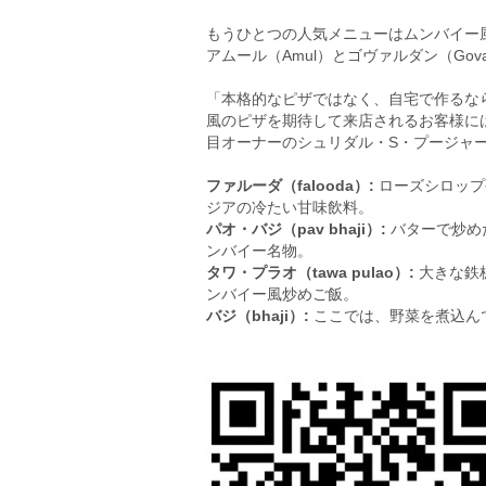
もうひとつの人気メニューはムンバイー
アムール（Amul）とゴヴァルダン（Gov
「本格的なピザではなく、自宅で作るな
風のピザを期待して来店されるお客様に
目オーナーのシュリダル・S・プージャーリー（S
ファルーダ（falooda）:
ローズシロップ
ジアの冷たい甘味飲料。
パオ・バジ（pav bhaji）:
バターで炒め
ンバイー名物。
タワ・プラオ（tawa pulao）:
大きな鉄
ンバイー風炒めご飯。
バジ（bhaji）:
ここでは、野菜を煮込ん