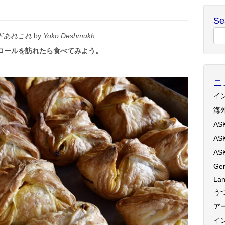
Se
ドあれこれ
by
Yoko Deshmukh
ロールを訪れたら食べてみよう。
ニ
イ
海
AS
AS
AS
Gen
Lan
う
ア
イ