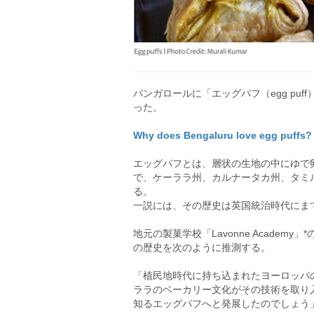
バンガロールに「エッグパフ（egg pu
った。
Why does Bengaluru love egg puffs? C
エッグパフとは、層状の生地の中にゆで
で、ケーララ州、カルナータカ州、タミ
る。
一説には、その歴史は英国統治時代にま
地元の製菓学校「Lavonne Academy」
の歴史を次のように推測する。
「植民地時代に持ち込まれたヨーロッパ
ララのベーカリー文化がその技術を取り
知るエッグパフへと発展したのでしょう