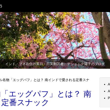
インド・プネ在住の英日・日英翻訳者、デシュムク陽子のブログ
ル名物「エッグパフ」とは？ 南インドで愛される定番スナ
A
A
「エッグパフ」とは？ 南
P
る定番スナック