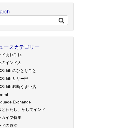
arch
ュースカテゴリー
ンドあれこれ
外のインド人
KSiddhiのひとりごと
KSiddhiサリー部
KSiddhi独断うまい店
eral
guage Exchange
つとわたし、そしてインド
ーカイブ特集
ンドの政治