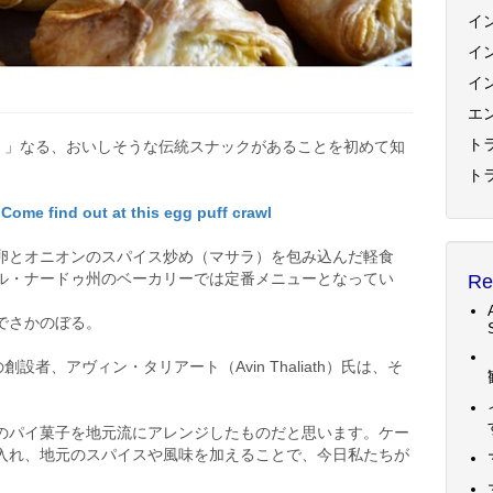
イ
イ
イ
エ
トラ
ff）」なる、おいしそうな伝統スナックがあることを初めて知
ト
ome find out at this egg puff crawl
卵とオニオンのスパイス炒め（マサラ）を包み込んだ軽食
ル・ナードゥ州のベーカリーでは定番メニューとなってい
Re
でさかのぼる。
*の創設者、アヴィン・タリアート（Avin Thaliath）氏は、そ
のパイ菓子を地元流にアレンジしたものだと思います。ケー
入れ、地元のスパイスや風味を加えることで、今日私たちが
」