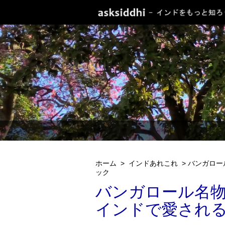
ホーム
>
インドあれこれ
>
バンガロー
ック
バンガロール名物
インドで愛され