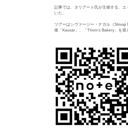
記事では、タリアート氏が主催する、エッグパ
いた。
ツアーはシヴァージー・ナガル（Shivaji N
後「Kausar」、「Thom’s Bakery」を