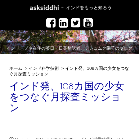
インド・プネ在住の英日・日英翻訳者、デシュムク陽子のブログ
ホーム
>
インド科学技術
>
インド発、108カ国の少女をつな
ぐ月探査ミッション
インド発、108カ国の少女
をつなぐ月探査ミッショ
ン