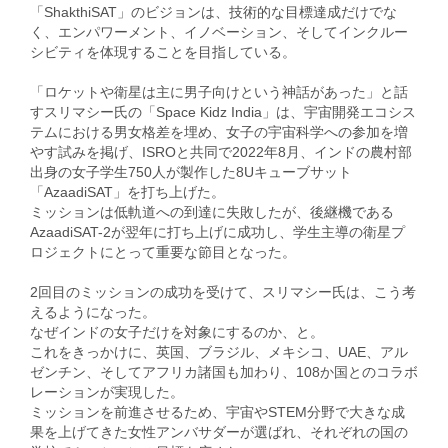
「ShakthiSAT」のビジョンは、技術的な目標達成だけでな
く、エンパワーメント、イノベーション、そしてインクルー
シビティを体現することを目指している。
「ロケットや衛星は主に男子向けという神話があった」と話
すスリマシー氏の「Space Kidz India」は、宇宙開発エコシス
テムにおける男女格差を埋め、女子の宇宙科学への参加を増
やす試みを掲げ、ISROと共同で2022年8月、インドの農村部
出身の女子学生750人が製作した8Uキューブサット
「AzaadiSAT」を打ち上げた。
ミッションは低軌道への到達に失敗したが、後継機である
AzaadiSAT-2が翌年に打ち上げに成功し、学生主導の衛星プ
ロジェクトにとって重要な節目となった。
2回目のミッションの成功を受けて、スリマシー氏は、こう考
えるようになった。
なぜインドの女子だけを対象にするのか、と。
これをきっかけに、英国、ブラジル、メキシコ、UAE、アル
ゼンチン、そしてアフリカ諸国も加わり、108か国とのコラボ
レーションが実現した。
ミッションを前進させるため、宇宙やSTEM分野で大きな成
果を上げてきた女性アンバサダーが選ばれ、それぞれの国の