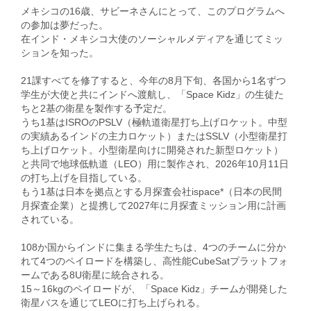
メキシコの16歳、サビーネさんにとって、このプログラムへ
の参加は夢だった。
在インド・メキシコ大使のソーシャルメディアを通じてミッ
ションを知った。
21課すべてを修了すると、今年の8月下旬、各国から1名ずつ
学生が大使と共にインドへ渡航し、「Space Kidz」の生徒た
ちと2基の衛星を製作する予定だ。
うち1基はISROのPSLV（極軌道衛星打ち上げロケット。中型
の実績あるインドの主力ロケット）またはSSLV（小型衛星打
ち上げロケット。小型衛星向けに開発された新型ロケット）
と共同で地球低軌道（LEO）用に製作され、2026年10月11日
の打ち上げを目指している。
もう1基は日本を拠点とする月探査会社ispace*（日本の民間
月探査企業）と提携して2027年に月探査ミッション用に計画
されている。
108か国からインドに集まる学生たちは、4つのチームに分か
れて4つのペイロードを構築し、高性能CubeSatプラットフォ
ームである8U衛星に統合される。
15～16kgのペイロードが、「Space Kidz」チームが開発した
衛星バスを通じてLEOに打ち上げられる。