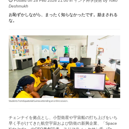
Posted on 28 Feb 2026 21:00 in
インド科学技術
by
Yoko
Deshmukh
お恥ずかしながら、まったく知らなかったです。励まされる
な。
チェンナイを拠点とし、小型衛星や宇宙船の打ち上げをいち
早く手がけてきた航空宇宙および防衛の新興企業、「Space