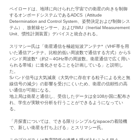
ペイロードは、地球に向けられた宇宙での衛星の向きを制御
するオンボードシステムであるADCS（Attitude
Determination and Control System、姿勢決定および制御シス
テム）、放射線センサー、およびIMU（Inertial Measurement
Unit、慣性計測装置）デバイスと統合される。
スリマシー氏は「衛星通信を極超短波アンテナ*（VHF帯を用
いた通信アンテナ。比較的低い周波数で通信する方式）からS
バンド周波数*（約2～4GHz帯の周波数。衛星通信で広く用い
られる帯域）に進化させることを計画している」と説明し
た。
Sバンド信号は大気減衰（大気中に存在する粒子による光と無
線信号の減少）の影響を受けにくいため、衛星の信頼性の高
い通信が可能になる。
地上局は衛星と通信し、受信したデータは全108か国に配布さ
れ、学生が実験や分析を行うことができるようになってい
る。
「月探査については、できる限りシンプルなispaceの着陸機
で、新しい衛星を打ち上げる」とスリマシー氏。