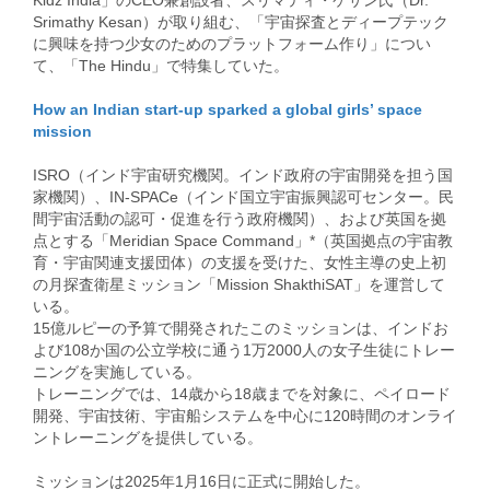
Kidz India」のCEO兼創設者、スリマティ・ケサン氏（Dr.
Srimathy Kesan）が取り組む、「宇宙探査とディープテック
に興味を持つ少女のためのプラットフォーム作り」につい
て、「The Hindu」で特集していた。
How an Indian start-up sparked a global girls’ space
mission
ISRO（インド宇宙研究機関。インド政府の宇宙開発を担う国
家機関）、IN-SPACe（インド国立宇宙振興認可センター。民
間宇宙活動の認可・促進を行う政府機関）、および英国を拠
点とする「Meridian Space Command」*（英国拠点の宇宙教
育・宇宙関連支援団体）の支援を受けた、女性主導の史上初
の月探査衛星ミッション「Mission ShakthiSAT」を運営して
いる。
15億ルピーの予算で開発されたこのミッションは、インドお
よび108か国の公立学校に通う1万2000人の女子生徒にトレー
ニングを実施している。
トレーニングでは、14歳から18歳までを対象に、ペイロード
開発、宇宙技術、宇宙船システムを中心に120時間のオンライ
ントレーニングを提供している。
ミッションは2025年1月16日に正式に開始した。