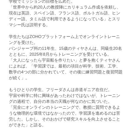
学校でミッションの目標を広めた。
「世界中から約20人の教授陣にカリキュラム作成を依頼し、
現在は英語、スペイン語、フランス語、ポルトガル語、ヒン
ディー語、タミル語で利用できるようになっている」とスリ
マシー氏は説明する。
学生たちはZOHOプラットフォーム上でオンライントレーニ
ングを受けた。
パンジャーブ州の11年生、15歳のティヤさんは、同級生20名
とともに、2025年8月からトレーニングを受けている。
「大人になったら宇宙船を作りたい」と夢を抱くティヤさん
によれば、「学習課では、最初の項目が科学、技術、工学、
数学の4つの部に分かれていて、その後に練習問題と復習問題
が続く」。
もうひとりの学生、フリーダさんは赤道ギニア在住だ。
宇宙や科学に特に興味があったわけではないが、トレーニン
グの過程で、自分の本当の天職が何なのかに気づいた。
「完全にオンラインのトレーニングで、教授に質問できるよ
うな物理的な環境ではなかったので、学習課を進めるのは苦
労した。しかし、そのおかげで研究スキルを向上させること
ができた」と語る。