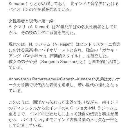
Kumaran）などが活躍しており、北インドの音楽界における
バイオリンの存在感を強めている。
女性奏者と現代の第一線:
A. クマリ（A. Kumari）は20世紀半ばの名女性奏者として知
られ、その後の世代に影響を与えた。
現代では、N. ラジャム（N. Rajam）はヒンドゥスターニ音楽
における最高峰のバイオリニストとされ、独自の「ガヤキ・
アング（Gayaki Ang、声楽的スタイル）」を確立した。
彼女の弟子や娘（Sangeeta Shankarなど）も国際的に活躍し
ている。
Annavarapu RamaswamyやGanesh–Kumaresh兄弟はカルナ
ータカ音楽で現代的な表現を追求し、若い世代の憧れとなっ
ている。
このように、西洋から伝わった楽器でありながら、南インド
のディクシタルから北インドのV. G. ジョガやN. ラジャムに
至るまで、インドの巨匠たちによって独自の伝統と奏法が築
かれ、バイオリンはすでにインド古典音楽の不可欠な一部と
して定着している。