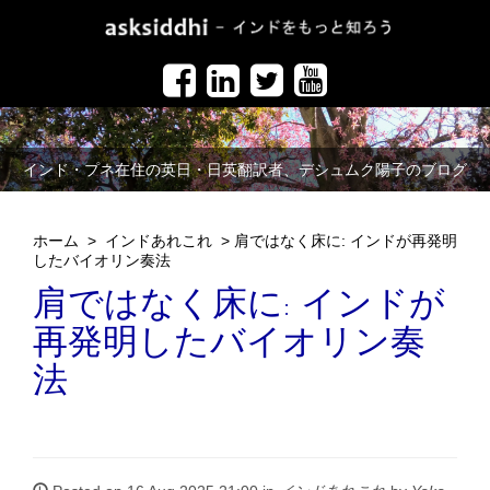
インド・プネ在住の英日・日英翻訳者、デシュムク陽子のブログ
ホーム
>
インドあれこれ
>
肩ではなく床に: インドが再発明
したバイオリン奏法
肩ではなく床に: インドが
再発明したバイオリン奏
法