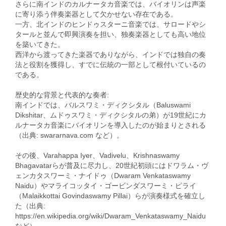
さらに南インドのカルナータカ音楽では、バイオリンは声楽
に寄り添う伴奏楽器として欠かせない存在である。
一方、北インドのヒンドゥスターニ音楽では、サロードやシ
タールと並んで即興演奏を担い、独奏楽器としても高い地位
を築いてきた。
西洋から渡ってきた楽器でありながら、インドでは独自の奏
法と役割を獲得し、すでに伝統の一部として根付いているの
である。
歴史的な背景と代表的な奏者:
南インドでは、バルスワミ・ディクシタル（Baluswami
Dikshitar、ムドゥスワミ・ディクシタルの弟）が19世紀にカ
ルナータカ音楽にバイオリンを導入したのが始まりとされる
（出典: swararnava.com など）。
その後、Varahappa Iyer、Vadivelu、Krishnaswamy
Bhagavatarらが普及に尽力し、20世紀初頭にはドワラム・ヴ
ェンカタスワーミ・ナイドゥ（Dwaram Venkataswamy
Naidu）やマライコッタイ・ゴービンダスワーミ・ピライ
（Malaikkottai Govindaswamy Pillai）らが演奏様式を確立し
た（出典:
https://en.wikipedia.org/wiki/Dwaram_Venkataswamy_Naidu