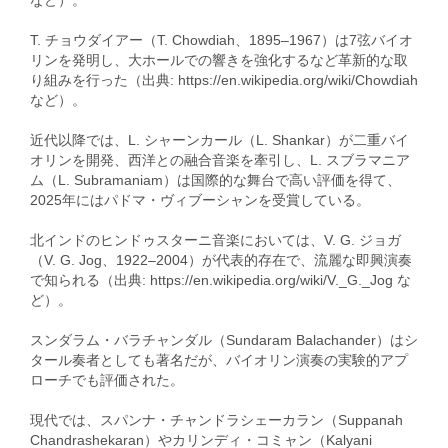
など）。
T. チョウダイアー（T. Chowdiah、1895–1967）は7弦バイオ
リンを発明し、大ホールでの響きを強化するなど革新的な取
り組みを行った（出典: https://en.wikipedia.org/wiki/Chowdiah
など）。
近代以降では、L. シャーンカール（L. Shankar）が二重バイ
オリンを開発、西洋との融合音楽を牽引し、L. スブラマニア
ム（L. Subramaniam）は国際的な舞台で高い評価を得て、
2025年にはパドマ・ヴィブーシャンを受賞している。
北インドのヒンドゥスターニ音楽においては、V. G. ジョガ
（V. G. Jog、1922–2004）が代表的存在で、流麗な即興演奏
で知られる（出典: https://en.wikipedia.org/wiki/V._G._Jog な
ど）。
スンダラム・バラチャンダル（Sundaram Balachander）はシ
タール奏者としても著名だが、バイオリン演奏の実験的アプ
ローチでも評価された。
現代では、スパンナ・チャンドラシェーカラン（Suppanah
Chandrashekaran）やカリンディ・コミャン（Kalyani