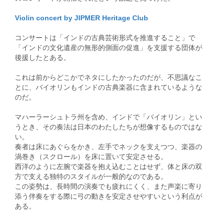
Violin concert by JIPMER Heritage Club
コンサートは「インドの古典芸術形式を推進すること」で
「インドの文化遺産の無形的側面の促進」を支援する団体が
後援したとある。
これは前からどこかでネタにしたかったのだが、不思議なこ
とに、バイオリンもインドの古典楽器に含まれているような
のだ。
マハーラーシュトラ州を含め、インドで「バイオリン」とい
うとき、その奏法は日本のわたしたちが想像するものではな
い。
奏者は床にあぐらをかき、左手でネックを支えつつ、楽器の
渦巻き（スクロール）を床に置いて安定させる。
西洋のように左腕で楽器を抱え込むことはせず、体と床の双
方で支える独特のスタイルが一般的なのである。
この姿勢は、長時間の演奏でも疲れにくく、また声楽に寄り
添う伴奏をする際に弓の動きを安定させやすいという利点が
ある。