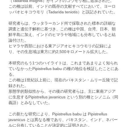
（Tadarida insignis）がインドのコウモリ相に追加された。
この種は以前、インドの既存の文献すべてにおいて、ヨーロ
ッパオヒキコウモリ（Tadarida teniotis）と誤記されていた。
研究者らは、ウッタラーカンド州で採取された標本の詳細な
調査と遺伝子解析に基づき、この種は中国、台湾、日本、朝
鮮半島に加え、インドのヒマラヤ地域にも分布していると結
論付けた。
ヒマラヤ西部における東アジアオヒキコウモリの記録によ
り、その生息域は東方に約2,500キロメートル拡大した。
本研究のもう1つのハイライトは、これまであまりよく知られ
ていなかったPipistrellus babu の種の地位を検証したことにあ
る。
この種は1世紀以上前に、現在のパキスタン・ムリー丘陵で記
録された。
形態学的類似性から、その後の研究者らは、主に東南アジア
に生息するPipistrellus javanicus という別の種とシノニム（同
義語）とみなしていた。
この新たな研究により、Pipistrellus babu は Pipistrellus
javanicus とは異なる種であり、パキスタン、インド、ネパー
ルに分布していることが決定的に証明された。