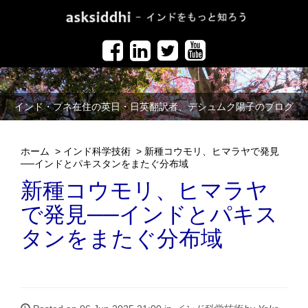
インド・プネ在住の英日・日英翻訳者、デシュムク陽子のブログ
ホーム
>
インド科学技術
>
新種コウモリ、ヒマラヤで発見
──インドとパキスタンをまたぐ分布域
新種コウモリ、ヒマラヤ
で発見──インドとパキス
タンをまたぐ分布域