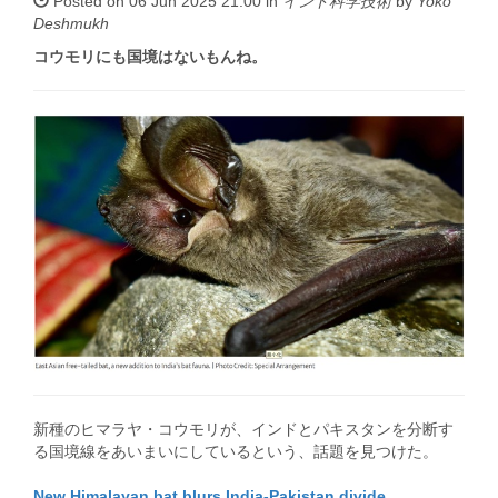
Posted on 06 Jun 2025 21:00 in
インド科学技術
by
Yoko
Deshmukh
コウモリにも国境はないもんね。
新種のヒマラヤ・コウモリが、インドとパキスタンを分断す
る国境線をあいまいにしているという、話題を見つけた。
New Himalayan bat blurs India-Pakistan divide