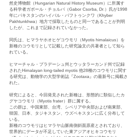
然史博物館（Hungarian Natural History Museum）に所属す
る科学者ガボール・チョルバ（Gabor Csorba, Dr.）氏が1998
年にパキスタンのハイバル・パフトゥンクワ（Khyber
Pakhtunkhwa）地方で採取したものと同一であることが判明
したが、これまで記録されていなかった。
同氏は、ヒマラヤホオヒゲコウモリ（Myotis himalaicus）を
新種のコウモリとして記載した研究論文の共著者として知ら
れている。
ヒマーチャル・プラデーシュ州とウッタラーカンド州で記録
されたHimalayan long-tailed myotis 他28種のコウモリに関す
る研究は、動物学の大型学術誌『Zootaxa』の最新号に掲載さ
れた。
研究によると、今回発見された新種は、形態的に類似したカ
グヤコウモリ（Myotis frater）群に属する。
この群は、中国東部、台湾、シベリア中央部および南東部、
韓国、日本、タジキスタン、ウズベキスタンに広く分布して
いる。
新種のコウモリはヒマラヤ山脈南側斜面原産とされており、
世界的にデータが不足していた東アジアオヒキコウモリ