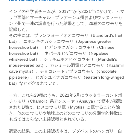
インドの科学者チームが、2017年から2021年にかけて、ヒマ
ラヤ西部ヒマーチャル・プラデーシュ州およびウッタラーカ
ンド州で一連の調査を行った結果として、29種のコウモリを
記録した。
その中には、ブランフォードオオコウモリ（Blandford’s fruit
bat）、ニホンキクガシラコウモリ（Japanese greater
horseshoe bat）、ヒガシキクガシラコウモリ（Chinese
horseshoe bat）、ネパールヒゲコウモリ（Nepalese
whiskered bat）、シッキムホオヒゲコウモリ（Mandelli’s
mouse-eared bat）、カシミール洞窟ヒメコウモリ（Kashmir
cave myotis）、チョコレートアブラコウモリ（chocolate
pipistrelle）、ヒガシユビナガコウモリ（eastern long-winged
bat）などが含まれていた。
一方、これら29種のうち、2021年5月にウッタラーカンド州
チャモリ（Chamoli）県アンスーヤ（Ansuya）で標本が採取
された1種は、ヒメコウモリ属（Myotis）に属することを除
き、他のコウモリや地球上のどのコウモリの分類学的特徴に
も当てはまらない未確認種とされている。
調査の結果、この未確認標本は、ブダペストのハンガリー自