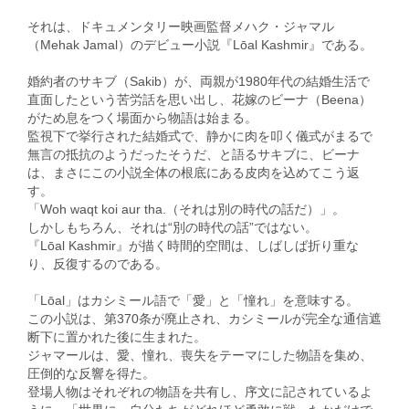
それは、ドキュメンタリー映画監督メハク・ジャマル
（Mehak Jamal）のデビュー小説『Lōal Kashmir』である。
婚約者のサキブ（Sakib）が、両親が1980年代の結婚生活で
直面したという苦労話を思い出し、花嫁のビーナ（Beena）
がため息をつく場面から物語は始まる。
監視下で挙行された結婚式で、静かに肉を叩く儀式がまるで
無言の抵抗のようだったそうだ、と語るサキブに、ビーナ
は、まさにこの小説全体の根底にある皮肉を込めてこう返
す。
「Woh waqt koi aur tha.（それは別の時代の話だ）」。
しかしもちろん、それは“別の時代の話”ではない。
『Lōal Kashmir』が描く時間的空間は、しばしば折り重な
り、反復するのである。
「Lōal」はカシミール語で「愛」と「憧れ」を意味する。
この小説は、第370条が廃止され、カシミールが完全な通信遮
断下に置かれた後に生まれた。
ジャマールは、愛、憧れ、喪失をテーマにした物語を集め、
圧倒的な反響を得た。
登場人物はそれぞれの物語を共有し、序文に記されているよ