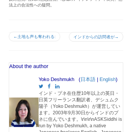
法上の合法性への疑問。
←土地も声も奪われる:
インドからの訪問者が→
About the author
Yoko Deshmukh (
日本語
|
English
)
インド・プネ在住歴10年以上の英日・
日英フリーランス翻訳者、デシュムク
陽子（Yoko Deshmukh）が運営してい
ます。2003年9月30日からインドのプ
ネに住んでいます。\r\n\r\nASKSiddhi is
run by Yoko Deshmukh, a native