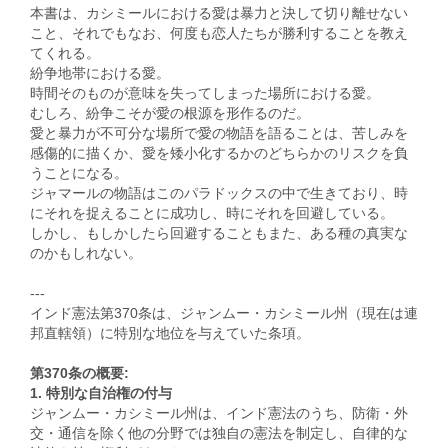
本書は、カシミールにおける愛は暴力と決して切り離せない
こと、それでもなお、何度も恋人たちが勝利することを教え
てくれる。
紛争地帯における愛。
時間そのものが意味を失ってしまった場所における愛。
むしろ、紛争こそが愛の根源を形作るのだ。
愛と暴力が不可分な場所で愛の物語を語ることは、苦しみを
感傷的に描くか、愛を矮小化するかのどちらかのリスクを負
うことになる。
ジャマールの物語はこのパラドックスの中で生きており、時
にそれを捉えることに成功し、時にそれを回避している。
しかし、もしかしたら回避することもまた、ある種の真実な
のかもしれない。
---
インド憲法第370条は、ジャンムー・カシミール州（現在は連
邦直轄領）に特別な地位を与えていた条項。
第370条の概要:
1. 特別な自治権の付与
ジャンムー・カシミール州は、インド憲法のうち、防衛・外
交・通信を除く他の分野では独自の憲法を制定し、自律的な