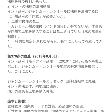
法律を持つ権利があった。
2. インドの法律の適用制限
インド政府がジャンムー・カシミールに法律を適用するに
は、州政府の「同意」が必要だった。
3. 二重市民権の禁止
カシミール州の住民はインド国籍しか持てないが、非住民
が同州で土地を購入することは禁止されていた（永久居住者
制度）。
4. 一時的な規定とされながらも、長年にわたって存続してき
た。
第370条の廃止（2019年8月5日）
インド政府（モーディー政権）は2019年に第370条を事実上
廃止し、ジャンムー・カシミール地方の特別地位を撤廃し
た。これにより:
ジャンムー・カシミールとラダックは連邦直轄領に再編。
インド憲法全体が同地域に適用。
他州の住民も土地を購入可能。
論争と影響:
支持意見: 国家統一、テロ対策、経済開発の促進。
反対意見: 住民の意思無視、地域のアイデンティティ喪失、憲