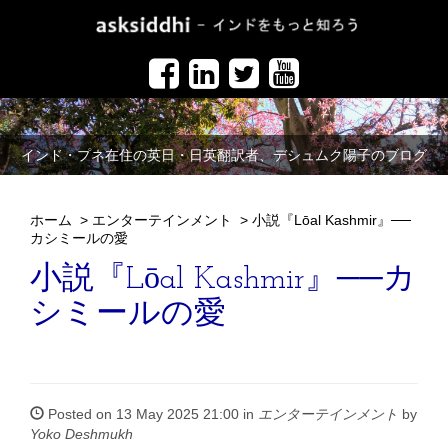
インド・プネ在住の英日・日英翻訳者、デシュムク陽子のブログ
ホーム
>
エンターテインメント
>
小説『Lōal Kashmir』──
カシミールの愛
小説『Lōal Kashmir』──カ
シミールの愛
Posted on 13 May 2025 21:00 in
エンターテインメント
by
Yoko Deshmukh