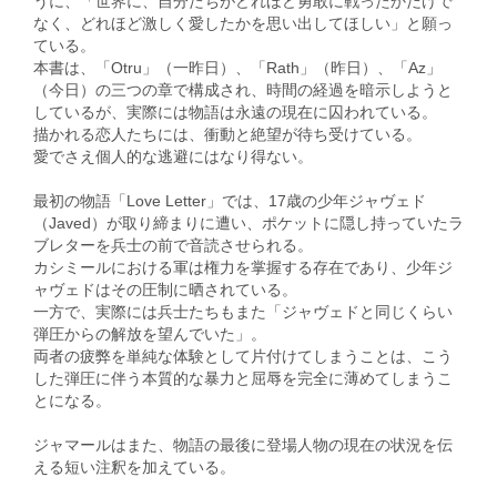
うに、「世界に、自分たちがどれほど勇敢に戦ったかだけで
なく、どれほど激しく愛したかを思い出してほしい」と願っ
ている。
本書は、「Otru」（一昨日）、「Rath」（昨日）、「Az」
（今日）の三つの章で構成され、時間の経過を暗示しようと
しているが、実際には物語は永遠の現在に囚われている。
描かれる恋人たちには、衝動と絶望が待ち受けている。
愛でさえ個人的な逃避にはなり得ない。
最初の物語「Love Letter」では、17歳の少年ジャヴェド
（Javed）が取り締まりに遭い、ポケットに隠し持っていたラ
ブレターを兵士の前で音読させられる。
カシミールにおける軍は権力を掌握する存在であり、少年ジ
ャヴェドはその圧制に晒されている。
一方で、実際には兵士たちもまた「ジャヴェドと同じくらい
弾圧からの解放を望んでいた」。
両者の疲弊を単純な体験として片付けてしまうことは、こう
した弾圧に伴う本質的な暴力と屈辱を完全に薄めてしまうこ
とになる。
ジャマールはまた、物語の最後に登場人物の現在の状況を伝
える短い注釈を加えている。