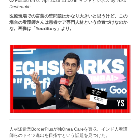
Posted on 07 Apr 2025 21:00 in
インドビジネス
by
Yoko
Deshmukh
医療現場での言葉の壁問題はかなり大きいと思うけど、この
場合の看護師さんは患者ケア専門人材という位置づけなのか
な。画像は「YourStory」より。
人材派遣業BorderPlusが独Onea Careを買収、インド人看護
師らのドイツ進出を目指すという話題を見つけた。