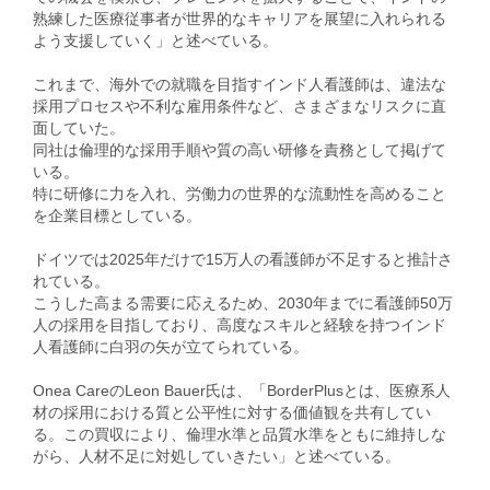
熟練した医療従事者が世界的なキャリアを展望に入れられる
よう支援していく」と述べている。
これまで、海外での就職を目指すインド人看護師は、違法な
採用プロセスや不利な雇用条件など、さまざまなリスクに直
面していた。
同社は倫理的な採用手順や質の高い研修を責務として掲げて
いる。
特に研修に力を入れ、労働力の世界的な流動性を高めること
を企業目標としている。
ドイツでは2025年だけで15万人の看護師が不足すると推計さ
れている。
こうした高まる需要に応えるため、2030年までに看護師50万
人の採用を目指しており、高度なスキルと経験を持つインド
人看護師に白羽の矢が立てられている。
Onea CareのLeon Bauer氏は、「BorderPlusとは、医療系人
材の採用における質と公平性に対する価値観を共有してい
る。この買収により、倫理水準と品質水準をともに維持しな
がら、人材不足に対処していきたい」と述べている。