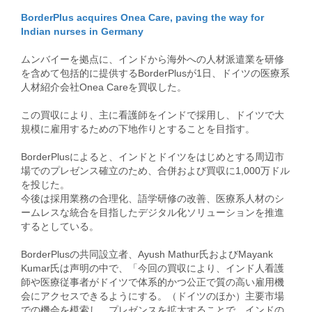
BorderPlus acquires Onea Care, paving the way for
Indian nurses in Germany
ムンバイーを拠点に、インドから海外への人材派遣業を研修
を含めて包括的に提供するBorderPlusが1日、ドイツの医療系
人材紹介会社Onea Careを買収した。
この買収により、主に看護師をインドで採用し、ドイツで大
規模に雇用するための下地作りとすることを目指す。
​​BorderPlusによると、インドとドイツをはじめとする周辺市
場でのプレゼンス確立のため、合併および買収に1,000万ドル
を投じた。
今後は採用業務の合理化、語学研修の改善、医療系人材のシ
ームレスな統合を目指したデジタル化ソリューションを推進
するとしている。
BorderPlusの共同設立者、Ayush Mathur氏およびMayank
Kumar氏は声明の中で、「今回の買収により、インド人看護
師や医療従事者がドイツで体系的かつ公正で質の高い雇用機
会にアクセスできるようにする。（ドイツのほか）主要市場
での機会を模索し、プレゼンスを拡大することで、インドの