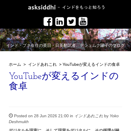
インド・プネ在住の英日・日英翻訳者、デシュムク陽子のブログ
ホーム
>
インドあれこれ
>
YouTubeが変えるインドの食卓
YouTubeが変えるインドの
食卓
Posted on 28 Jun 2026 21:00 in
インドあれこれ
by
Yoko
Deshmukh
デジタルを現実に、そして現実をデジタルに。その循環が極