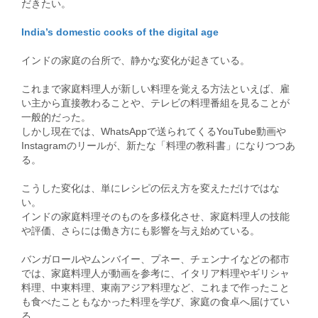
だきたい。
India’s domestic cooks of the digital age
インドの家庭の台所で、静かな変化が起きている。
これまで家庭料理人が新しい料理を覚える方法といえば、雇
い主から直接教わることや、テレビの料理番組を見ることが
一般的だった。
しかし現在では、WhatsAppで送られてくるYouTube動画や
Instagramのリールが、新たな「料理の教科書」になりつつあ
る。
こうした変化は、単にレシピの伝え方を変えただけではな
い。
インドの家庭料理そのものを多様化させ、家庭料理人の技能
や評価、さらには働き方にも影響を与え始めている。
バンガロールやムンバイー、プネー、チェンナイなどの都市
では、家庭料理人が動画を参考に、イタリア料理やギリシャ
料理、中東料理、東南アジア料理など、これまで作ったこと
も食べたこともなかった料理を学び、家庭の食卓へ届けてい
る。