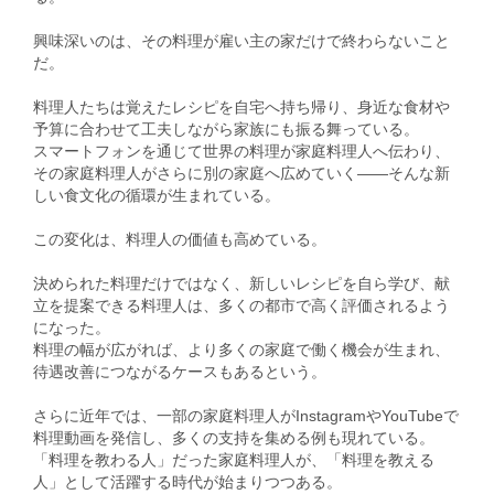
興味深いのは、その料理が雇い主の家だけで終わらないこと
だ。
料理人たちは覚えたレシピを自宅へ持ち帰り、身近な食材や
予算に合わせて工夫しながら家族にも振る舞っている。
スマートフォンを通じて世界の料理が家庭料理人へ伝わり、
その家庭料理人がさらに別の家庭へ広めていく――そんな新
しい食文化の循環が生まれている。
この変化は、料理人の価値も高めている。
決められた料理だけではなく、新しいレシピを自ら学び、献
立を提案できる料理人は、多くの都市で高く評価されるよう
になった。
料理の幅が広がれば、より多くの家庭で働く機会が生まれ、
待遇改善につながるケースもあるという。
さらに近年では、一部の家庭料理人がInstagramやYouTubeで
料理動画を発信し、多くの支持を集める例も現れている。
「料理を教わる人」だった家庭料理人が、「料理を教える
人」として活躍する時代が始まりつつある。