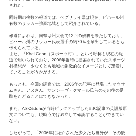
された。
同時期の複数の報道では、ベグサライ県は現在、ビハール州
有数のサッカー強豪地域として紹介されている。
報道によれば、同県は州大会で12回の優勝を果たしており、
ビハール州のサッカー代表選手の約70％を輩出しているとも
伝えられている。
また、「Khel Gaon（スポーツ村）」という呼称も現在の報
道で用いられており、2006年当時に提案されていたスポーツ
村構想が、少なくとも地域の象徴的なイメージとして定着し
ていることがうかがえる。
もっとも、今回の調査では、2006年の記事に登場したマウサ
ムさん、アヌさん、サンジーヴ・クマール氏らのその後の足
跡をたどることはできなかった。
また、ASKSiddhiが当時ピックアップしたBBC記事の英語版原
文についても、現時点では独立して確認することができてい
ない。
したがって、「2006年に紹介された少女たち自身が、その後