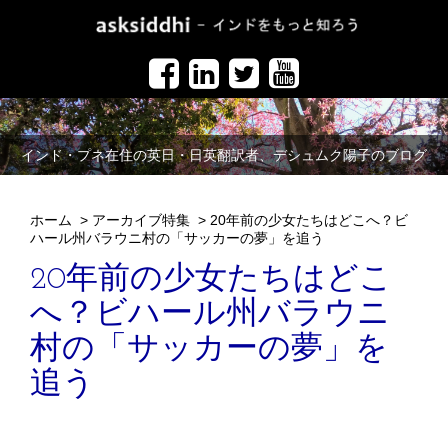
インド・プネ在住の英日・日英翻訳者、デシュムク陽子のブログ
ホーム
>
アーカイブ特集
>
20年前の少女たちはどこへ？ビ
ハール州バラウニ村の「サッカーの夢」を追う
20年前の少女たちはどこ
へ？ビハール州バラウニ
村の「サッカーの夢」を
追う