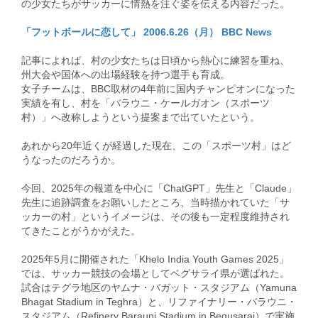
の少女たちがサッカーに情熱を注ぐ姿を伝える内容だった。
「フットボールに恋して」 2006.6.26（月） BBC News
記事によれば、村の少女たちは日頃から熱心に練習を重ね、
州大会や国体への出場経験を持つ選手も育成。
女子チームは、BBC取材の4年前に国内チャンピオンになった
実績を有し、村を「バラウニ・ケールガオン（スポーツ
村）」へ改称しようという提案まで出ていたという。
あれから20年近くが経過した現在、この「スポーツ村」はど
うなったのだろうか。
今回、2025年の報道を中心に「ChatGPT」先生と「Claude」
先生に追跡調査をお願いしたところ、当時描かれていた「サ
ッカーの村」というイメージは、その後も一定程度維持され
てきたことがうかがえた。
2025年5月に開催された「Khelo India Youth Games 2025」
では、サッカー競技の会場としてベグサライ県が選ばれた。
試合はテグラ地区のヤムナ・バガット・スタジアム（Yamuna
Bhagat Stadium in Teghra）と、リファイナリー・バラウニ・
スタジアム（Refinery Barauni Stadium in Begusarai）で実施