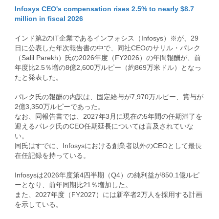
Infosys CEO's compensation rises 2.5% to nearly $8.7
million in fiscal 2026
インド第2のIT企業であるインフォシス（Infosys）※が、29
日に公表した年次報告書の中で、同社CEOのサリル・パレク
（Salil Parekh）氏の2026年度（FY2026）の年間報酬が、前
年度比2.5％増の8億2,600万ルピー（約869万米ドル）となっ
たと発表した。
パレク氏の報酬の内訳は、固定給与が7,970万ルピー、賞与が
2億3,350万ルピーであった。
なお、同報告書では、2027年3月に現在の5年間の任期満了を
迎えるパレク氏のCEO任期延長については言及されていな
い。
同氏はすでに、Infosysにおける創業者以外のCEOとして最長
在任記録を持っている。
Infosysは2026年度第4四半期（Q4）の純利益が850.1億ルピ
ーとなり、前年同期比21％増加した。
また、2027年度（FY2027）には新卒者2万人を採用する計画
を示している。