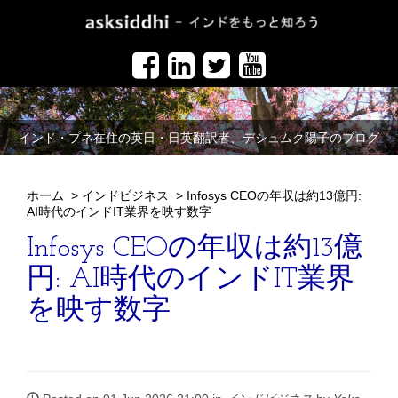
インド・プネ在住の英日・日英翻訳者、デシュムク陽子のブログ
ホーム
>
インドビジネス
>
Infosys CEOの年収は約13億円:
AI時代のインドIT業界を映す数字
Infosys CEOの年収は約13億
円: AI時代のインドIT業界
を映す数字