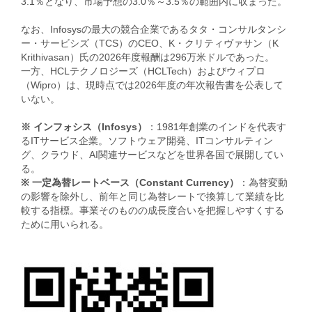
3.1％となり、市場予想の3.0％～3.5％の範囲内に収まった。
なお、Infosysの最大の競合企業であるタタ・コンサルタンシ
ー・サービシズ（TCS）のCEO、K・クリティヴァサン（K
Krithivasan）氏の2026年度報酬は296万米ドルであった。
一方、HCLテクノロジーズ（HCLTech）およびウィプロ
（Wipro）は、現時点では2026年度の年次報告書を公表して
いない。
※ インフォシス（Infosys）
：1981年創業のインドを代表す
るITサービス企業。ソフトウェア開発、ITコンサルティン
グ、クラウド、AI関連サービスなどを世界各国で展開してい
る。
※ 一定為替レートベース（Constant Currency）
：為替変動
の影響を除外し、前年と同じ為替レートで換算して業績を比
較する指標。事業そのものの成長度合いを把握しやすくする
ために用いられる。