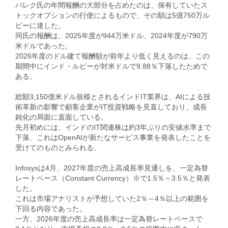
パレク氏の年間報酬の大部分を占めたのは、保有していたス
トックオプションの行使によるもので、その額は5億750万ル
ピーに達した。
同氏の報酬は、2025年度が944万米ドル、2024年度が790万
米ドルであった。
2026年度のドル建て報酬額が前年より低く見えるのは、この
期間中にインド・ルピーが対米ドルで9.88％下落したためで
ある。
総額3,150億米ドル規模とされるインドIT業界は、AIによる技
術革新の影響で顧客企業がIT投資戦略を見直しており、成長
鈍化の局面に直面している。
先月初めには、インドのIT関連株は約3年ぶりの安値水準まで
下落、これはOpenAIが新たなサービス事業を発表したことを
受けてのものとみられる。
Infosysは4月、2027年度の売上高成長率見通しを、一定為替
レートベース（Constant Currency）※で1.5％～3.5％と発表
した。
これは市場アナリストが予想していた2％～4％以上の範囲を
下回る内容であった。
一方、2026年度の売上高成長率は一定為替レートベースで