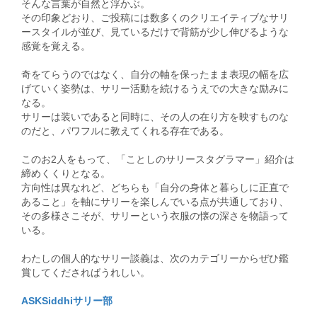
そんな言葉が自然と浮かぶ。
その印象どおり、ご投稿には数多くのクリエイティブなサリ
ースタイルが並び、見ているだけで背筋が少し伸びるような
感覚を覚える。
奇をてらうのではなく、自分の軸を保ったまま表現の幅を広
げていく姿勢は、サリー活動を続けるうえでの大きな励みに
なる。
サリーは装いであると同時に、その人の在り方を映すものな
のだと、パワフルに教えてくれる存在である。
このお2人をもって、「ことしのサリースタグラマー」紹介は
締めくくりとなる。
方向性は異なれど、どちらも「自分の身体と暮らしに正直で
あること」を軸にサリーを楽しんでいる点が共通しており、
その多様さこそが、サリーという衣服の懐の深さを物語って
いる。
わたしの個人的なサリー談義は、次のカテゴリーからぜひ鑑
賞してくださればうれしい。
ASKSiddhiサリー部