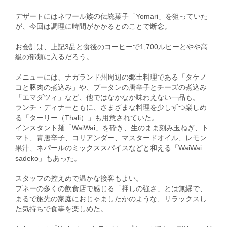
デザートにはネワール族の伝統菓子「Yomari」を狙っていた
が、今回は調理に時間がかかるとのことで断念。
お会計は、上記3品と食後のコーヒーで1,700ルピーとやや高
級の部類に入るだろう。
メニューには、ナガランド州周辺の郷土料理である「タケノ
コと豚肉の煮込み」や、ブータンの唐辛子とチーズの煮込み
「エマダツィ」など、他ではなかなか味わえない一品も。
ランチ・ディナーともに、さまざまな料理を少しずつ楽しめ
る「ターリー（Thali）」も用意されていた。
インスタント麺「WaiWai」を砕き、生のまま刻み玉ねぎ、ト
マト、青唐辛子、コリアンダー、マスタードオイル、レモン
果汁、ネパールのミックススパイスなどと和える「WaiWai
sadeko」もあった。
スタッフの控えめで温かな接客もよい。
プネーの多くの飲食店で感じる「押しの強さ」とは無縁で、
まるで旅先の家庭におじゃましたかのような、リラックスし
た気持ちで食事を楽しめた。