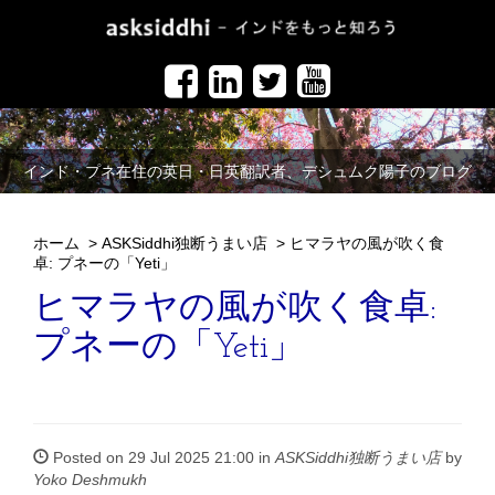
インド・プネ在住の英日・日英翻訳者、デシュムク陽子のブログ
ホーム
>
ASKSiddhi独断うまい店
>
ヒマラヤの風が吹く食
卓: プネーの「Yeti」
ヒマラヤの風が吹く食卓:
プネーの「Yeti」
Posted on 29 Jul 2025 21:00 in
ASKSiddhi独断うまい店
by
Yoko Deshmukh