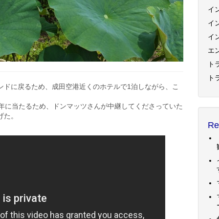
イ
イ
イ
エ
トラ
ト
ンドに戻るため、成田空港近くのホテルで1泊しながら、こ
0年に当たるため、ドンマッツさんが中継してくださっていた
げた。
Re