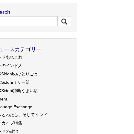
arch
ュースカテゴリー
ンドあれこれ
外のインド人
KSiddhiのひとりごと
KSiddhiサリー部
KSiddhi独断うまい店
eral
guage Exchange
つとわたし、そしてインド
ーカイブ特集
ンドの政治