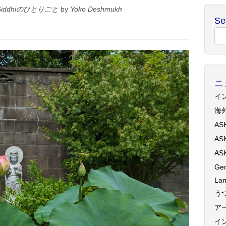
Siddhiのひとりごと
by
Yoko Deshmukh
Se
ニ
イ
海
AS
AS
AS
Gen
Lan
う
ア
イ