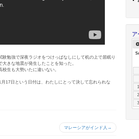
ア
S
試験勉強で深夜ラジオをつけっぱなしにして机の上で居眠り
で大きな地震が発生したことを知った。
高校生も大勢いたに違いない。
1月17日という日付は、わたしにとって決して忘れられな
マレーシアがインド人→