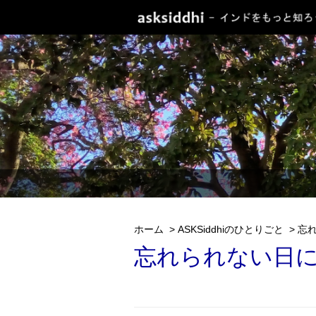
ホーム
>
ASKSiddhiのひとりごと
>
忘
忘れられない日