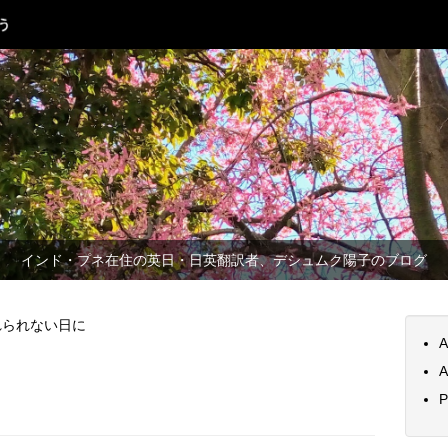
インド・プネ在住の英日・日英翻訳者、デシュムク陽子のブログ
れられない日に
A
に
A
P