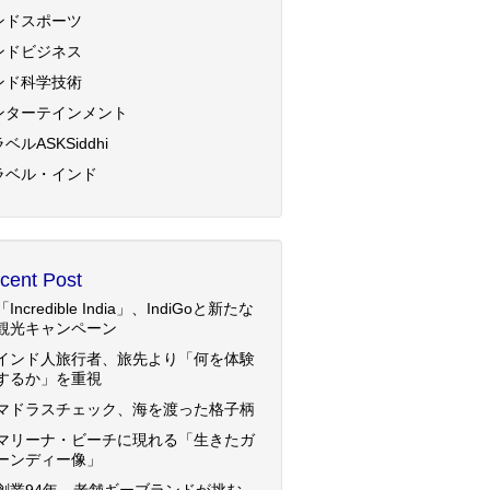
ンドスポーツ
ンドビジネス
ンド科学技術
ンターテインメント
ベルASKSiddhi
ラベル・インド
cent Post
「Incredible India」、IndiGoと新たな
観光キャンペーン
インド人旅行者、旅先より「何を体験
するか」を重視
マドラスチェック、海を渡った格子柄
マリーナ・ビーチに現れる「生きたガ
ーンディー像」
創業94年、老舗ギーブランドが挑む