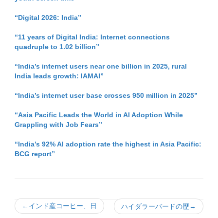
“Digital 2026: India”
“11 years of Digital India: Internet connections
quadruple to 1.02 billion”
“India’s internet users near one billion in 2025, rural
India leads growth: IAMAI”
“India’s internet user base crosses 950 million in 2025”
“Asia Pacific Leads the World in AI Adoption While
Grappling with Job Fears”
“India’s 92% AI adoption rate the highest in Asia Pacific:
BCG report”
←インド産コーヒー、日
ハイダラーバードの歴→