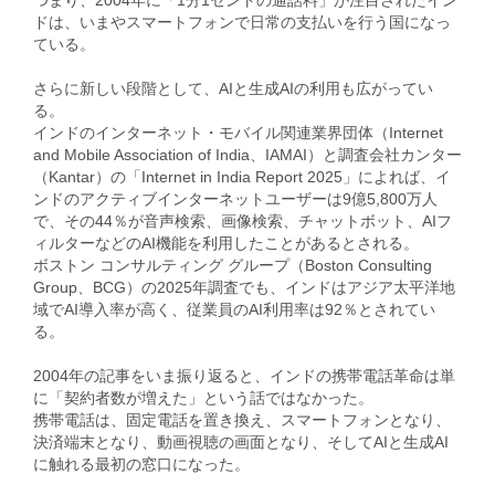
つまり、2004年に「1分1セントの通話料」が注目されたイン
ドは、いまやスマートフォンで日常の支払いを行う国になっ
ている。
さらに新しい段階として、AIと生成AIの利用も広がってい
る。
インドのインターネット・モバイル関連業界団体（Internet
and Mobile Association of India、IAMAI）と調査会社カンター
（Kantar）の「Internet in India Report 2025」によれば、イ
ンドのアクティブインターネットユーザーは9億5,800万人
で、その44％が音声検索、画像検索、チャットボット、AIフ
ィルターなどのAI機能を利用したことがあるとされる。
ボストン コンサルティング グループ（Boston Consulting
Group、BCG）の2025年調査でも、インドはアジア太平洋地
域でAI導入率が高く、従業員のAI利用率は92％とされてい
る。
2004年の記事をいま振り返ると、インドの携帯電話革命は単
に「契約者数が増えた」という話ではなかった。
携帯電話は、固定電話を置き換え、スマートフォンとなり、
決済端末となり、動画視聴の画面となり、そしてAIと生成AI
に触れる最初の窓口になった。