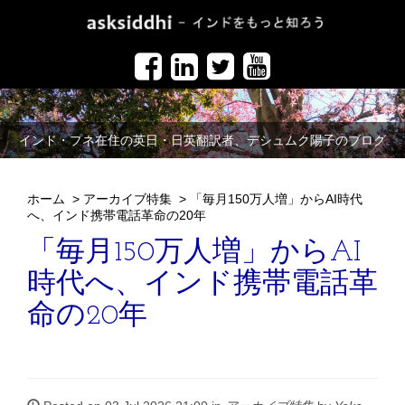
インド・プネ在住の英日・日英翻訳者、デシュムク陽子のブログ
ホーム
>
アーカイブ特集
>
「毎月150万人増」からAI時代
へ、インド携帯電話革命の20年
「毎月150万人増」からAI
時代へ、インド携帯電話革
命の20年