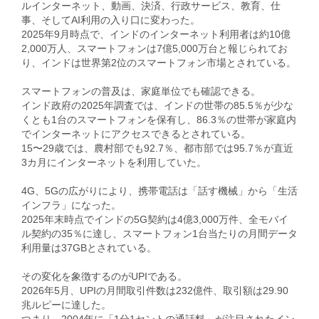
ルインターネット、動画、決済、行政サービス、教育、仕
事、そしてAI利用の入り口に変わった。
2025年9月時点で、インドのインターネット利用者は約10億
2,000万人、スマートフォンは7億5,000万台と報じられてお
り、インドは世界第2位のスマートフォン市場とされている。
スマートフォンの普及は、家庭単位でも確認できる。
インド政府の2025年調査では、インドの世帯の85.5％が少な
くとも1台のスマートフォンを保有し、86.3％の世帯が家庭内
でインターネットにアクセスできるとされている。
15〜29歳では、農村部でも92.7％、都市部では95.7％が直近
3カ月にインターネットを利用していた。
4G、5Gの広がりにより、携帯電話は「話す機械」から「生活
インフラ」になった。
2025年末時点でインドの5G契約は4億3,000万件、全モバイ
ル契約の35％に達し、スマートフォン1台当たりの月間データ
利用量は37GBとされている。
その変化を象徴するのがUPIである。
2026年5月、UPIの月間取引件数は232億件、取引額は29.90
兆ルピーに達した。