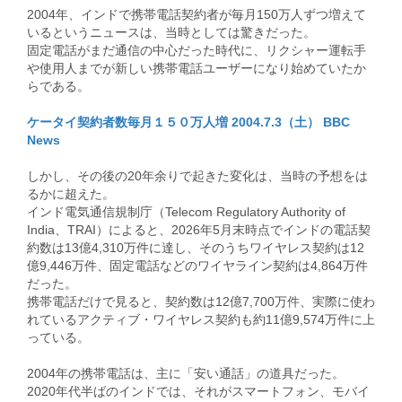
2004年、インドで携帯電話契約者が毎月150万人ずつ増えて
いるというニュースは、当時としては驚きだった。
固定電話がまだ通信の中心だった時代に、リクシャー運転手
や使用人までが新しい携帯電話ユーザーになり始めていたか
らである。
ケータイ契約者数毎月１５０万人増 2004.7.3（土） BBC
News
しかし、その後の20年余りで起きた変化は、当時の予想をは
るかに超えた。
インド電気通信規制庁（Telecom Regulatory Authority of
India、TRAI）によると、2026年5月末時点でインドの電話契
約数は13億4,310万件に達し、そのうちワイヤレス契約は12
億9,446万件、固定電話などのワイヤライン契約は4,864万件
だった。
携帯電話だけで見ると、契約数は12億7,700万件、実際に使わ
れているアクティブ・ワイヤレス契約も約11億9,574万件に上
っている。
2004年の携帯電話は、主に「安い通話」の道具だった。
2020年代半ばのインドでは、それがスマートフォン、モバイ