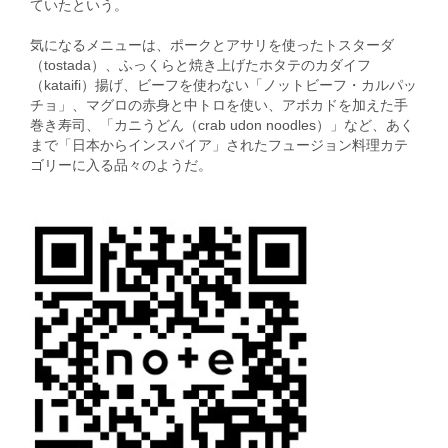
ていたという。
気になるメニューは、ポークとアサリを使ったトスターダ
（tostada）、ふっくらと焼き上げたホタテのカダイフ
（kataifi）揚げ、ビーフを使わない「ノットビーフ・カルパッ
チョ」、マグロの赤身と中トロを使い、アボカドを加えた手
巻き寿司、「カニうどん（crab udon noodles）」など、あく
まで「日本からインスパイア」されたフュージョン料理カテ
ゴリーに入る品々のようだ。