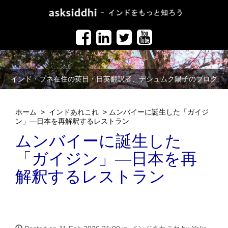
インド・プネ在住の英日・日英翻訳者、デシュムク陽子のブログ
ホーム
>
インドあれこれ
>
ムンバイーに誕生した「ガイジ
ン」―日本を再解釈するレストラン
ムンバイーに誕生した
「ガイジン」―日本を再
解釈するレストラン