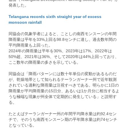
発表した。
Telangana records sixth straight year of excess
monsoon rainfall
同協会の気象学者によると、ことしの南西モンスーンの年間
降雨量は平年を33%上回る98.8センチに達し、過去数年間の
平均降雨量も上回った。
2024年の降雨量は平年を30%、2023年は17%、2022年は
50%超、2021年は36%、そして2020年は44%上回っており、
ここ数年の降雨量の多さを示している。
同協会は「降雨パターンには数十年単位の変動があるものだ
が、乾燥地帯として知られるテーランガーナー州で近年観測
されている過剰な降雨量は注視すべきである。明らかに1日の
降雨量が平均降雨量の15日分、あるいは1か月分に相当するよ
うな極端な現象が州全体で定期的に発生している」と説明す
る。
たとえばテーランガーナー州の年間平均降水量は約92.4セン
チで、そのうち南西モンスーン期の平年降水量は約74センチ
となっている。