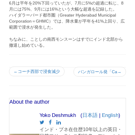
6月は平年を20%下回っていたが、7月に5%の超過に転じ、8
月には75%、9月には16%という大幅な超過を記録した。
ハイダラーバード都市圏（Greater Hyderabad Municipal
Corporation＝GHMC）では、降水量が平年を41%上回り、広
範囲で浸水が発生した。
ちなみに、ことしの南西モンスーンはすでにインド北部から
撤退し始めている。
←コーチ西部で浸食減少
バンガロール発「Ca→
About the author
Yoko Deshmukh (
日本語
|
English
)
インド・プネ在住歴10年以上の英日・