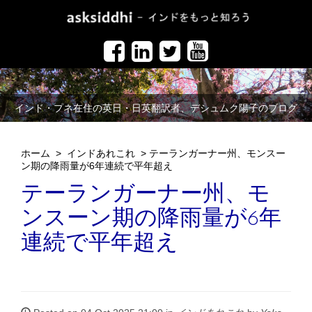
インド・プネ在住の英日・日英翻訳者、デシュムク陽子のブログ
ホーム
>
インドあれこれ
>
テーランガーナー州、モンスー
ン期の降雨量が6年連続で平年超え
テーランガーナー州、モ
ンスーン期の降雨量が6年
連続で平年超え