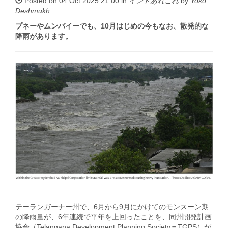
Posted on 04 Oct 2025 21:00 in
インドあれこれ
by
Yoko
Deshmukh
プネーやムンバイーでも、10月はじめの今もなお、散発的な
降雨があります。
テーランガーナー州で、6月から9月にかけてのモンスーン期
の降雨量が、6年連続で平年を上回ったことを、同州開発計画
協会（Telangana Development Planning Society＝TGPS）が