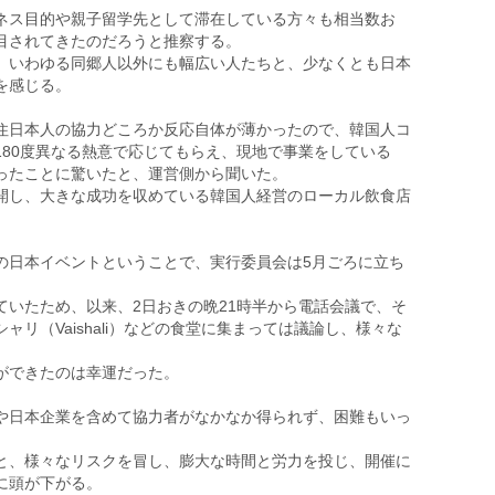
ネス目的や親子留学先として滞在している方々も相当数お
目されてきたのだろうと推察する。
、いわゆる同郷人以外にも幅広い人たちと、少なくとも日本
を感じる。
住日本人の協力どころか反応自体が薄かったので、韓国人コ
180度異なる熱意で応じてもらえ、現地で事業をしている
ったことに驚いたと、運営側から聞いた。
開し、大きな成功を収めている韓国人経営のローカル飲食店
の日本イベントということで、実行委員会は5月ごろに立ち
ていたため、以来、2日おきの晩21時半から電話会議で、そ
リ（Vaishali）などの食堂に集まっては議論し、様々な
ができたのは幸運だった。
や日本企業を含めて協力者がなかなか得られず、困難もいっ
と、様々なリスクを冒し、膨大な時間と労力を投じ、開催に
に頭が下がる。