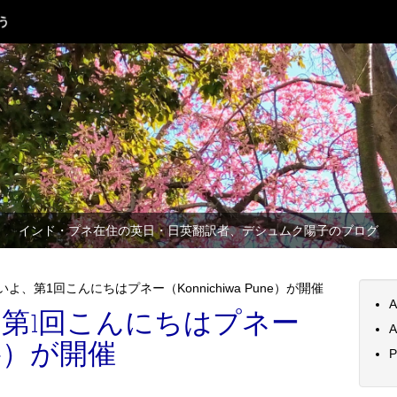
インド・プネ在住の英日・日英翻訳者、デシュムク陽子のブログ
よ、第1回こんにちはプネー（Konnichiwa Pune）が開催
A
第1回こんにちはプネー
A
une）が開催
P