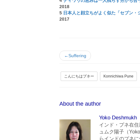
4
ディワリの恵みは一人残らず分かち合って
2018
5
日本人と顔立ちがよく似た「セブン・
2017
←Suffering
こんにちはプネー
Konnichiwa Pune
About the author
Yoko Deshmukh
インド・プネ在住
ュムク陽子（Yoko
らインドのプネに住んでいま