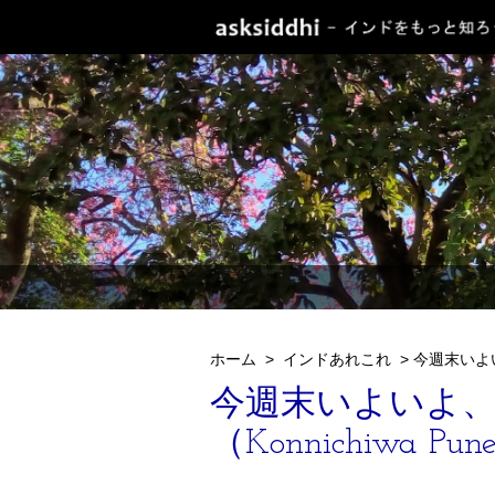
ホーム
>
インドあれこれ
>
今週末いよい
今週末いよいよ、
（Konnichiwa P