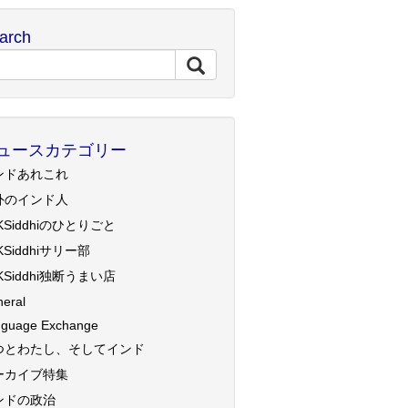
arch
ュースカテゴリー
ンドあれこれ
外のインド人
KSiddhiのひとりごと
KSiddhiサリー部
KSiddhi独断うまい店
eral
guage Exchange
つとわたし、そしてインド
ーカイブ特集
ンドの政治