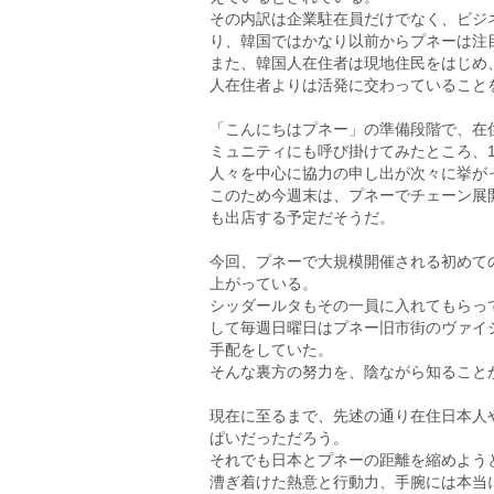
その内訳は企業駐在員だけでなく、ビジ
り、韓国ではかなり以前からプネーは注
また、韓国人在住者は現地住民をはじめ
人在住者よりは活発に交わっていること
「こんにちはプネー」の準備段階で、在
ミュニティにも呼び掛けてみたところ、
人々を中心に協力の申し出が次々に挙が
このため今週末は、プネーでチェーン展
も出店する予定だそうだ。
今回、プネーで大規模開催される初めて
上がっている。
シッダールタもその一員に入れてもらっ
して毎週日曜日はプネー旧市街のヴァイシャ
手配をしていた。
そんな裏方の努力を、陰ながら知ること
現在に至るまで、先述の通り在住日本人
ぱいだっただろう。
それでも日本とプネーの距離を縮めよう
漕ぎ着けた熱意と行動力、手腕には本当