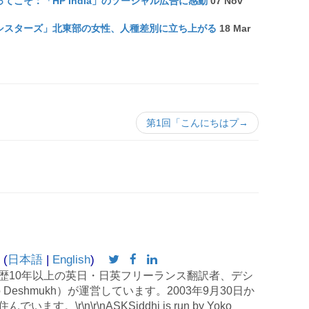
こそ：「HP India」のソーシャル広告に感動
07 Nov
シスターズ」北東部の女性、人種差別に立ち上がる
18 Mar
第1回「こんにちはプ→
 (
日本語
|
English
)
歴10年以上の英日・日英フリーランス翻訳者、デシ
 Deshmukh）が運営しています。2003年9月30日か
す。\r\n\r\nASKSiddhi is run by Yoko