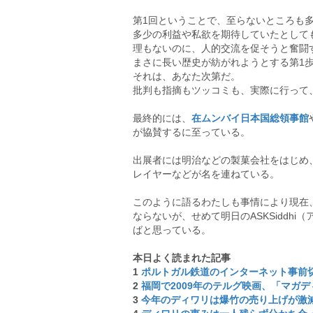
第1回ということで、至らないところも
多少の利益や私欲を期待していたとして
理もないのに、人的交流を促そうと奮闘
まさに長い歴史が紡がれようとする第1
それは、あなた次第だ。
批判も指摘もツッコミも、実際に行って
最終的には、
在ムンバイ日本国総領事館
が協賛するに至っている。
出展者には明治などの製菓会社をはじめ、
レイヤーなどが名を連ねている。
このように語るわたしも事情により現在
ならないが、せめて明日のASKSiddh
ばと思っている。
本日よく読まれた記事
1
ポルトガル鉄道のインターネット事前
2
福岡で2009年のテルグ映画、「マガ
3
今年のディワリは爆竹の売り上げが激