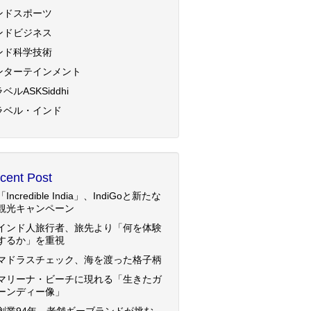
ンドスポーツ
ンドビジネス
ンド科学技術
ンターテインメント
ベルASKSiddhi
ラベル・インド
cent Post
「Incredible India」、IndiGoと新たな
観光キャンペーン
インド人旅行者、旅先より「何を体験
するか」を重視
マドラスチェック、海を渡った格子柄
マリーナ・ビーチに現れる「生きたガ
ーンディー像」
創業94年、老舗ギーブランドが挑む