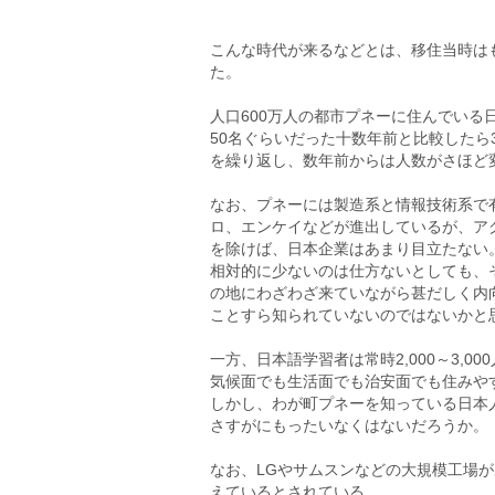
こんな時代が来るなどとは、移住当時は
た。
人口600万人の都市プネーに住んでいる
50名ぐらいだった十数年前と比較したら
を繰り返し、数年前からは人数がさほど
なお、プネーには製造系と情報技術系で
ロ、エンケイなどが進出しているが、ア
を除けば、日本企業はあまり目立たない
相対的に少ないのは仕方ないとしても、
の地にわざわざ来ていながら甚だしく内
ことすら知られていないのではないかと
一方、日本語学習者は常時2,000～3,0
気候面でも生活面でも治安面でも住みや
しかし、わが町プネーを知っている日本
さすがにもったいなくはないだろうか。
なお、LGやサムスンなどの大規模工場が
えているとされている。