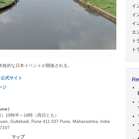
イ
イ
イ
エ
トラ
ト
本格的な日本イベントが開催される。
e）公式サイト
Re
ページ
une）
（日）10時半～18時（両日とも）
van, Gultekadi, Pune 411 037 Pune, Maharashtra, India
47107
マップ