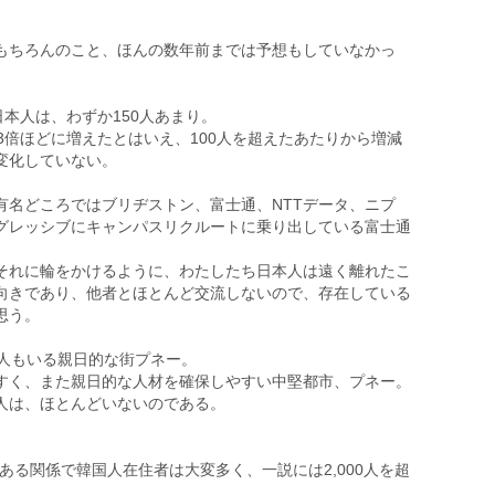
もちろんのこと、ほんの数年前までは予想もしていなかっ
日本人は、わずか150人あまり。
3倍ほどに増えたとはいえ、100人を超えたあたりから増減
変化していない。
有名どころではブリヂストン、富士通、NTTデータ、ニプ
グレッシブにキャンパスリクルートに乗り出している富士通
。
それに輪をかけるように、わたしたち日本人は遠く離れたこ
向きであり、他者とほとんど交流しないので、存在している
思う。
00人もいる親日的な街プネー。
すく、また親日的な人材を確保しやすい中堅都市、プネー。
人は、ほとんどいないのである。
ある関係で韓国人在住者は大変多く、一説には2,000人を超