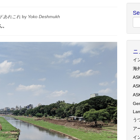
Se
ドあれこれ
by
Yoko Deshmukh
ん。
ニ
イ
海
AS
AS
AS
Gen
Lan
う
ア
イ