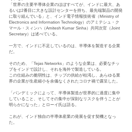
「世界の主要半導体企業のほぼすべてが、インドに最大、あ
るいは2番目に大きな設計センターを持ち、最先端製品の開発
に取り組んでいる」と、インド電子情報技術省（Ministry of
Electronics and Information Technology）のアミテシュ・ク
マール・スィンハ（Amitesh Kumar Sinha）共同次官（Joint
Secretary）は述べている。
一方で、インドに不足しているのは、半導体を製造する企業
だ。
そのため、「Tejas Networks」のような企業は、必要なチッ
プをインドで設計し、それを海外で製造している。
この仕組みの脆弱性は、チップの供給が枯渇し、あらゆる業
界の企業が生産縮小を余儀なくされたコロナ禍で露呈した。
「パンデミックによって、半導体製造が世界的に過度に集中
していること、そしてその集中が深刻なリスクを伴うことが
明らかになった」とローイ氏は語る。
これが、インド独自の半導体産業の発展を促す契機となっ
た。