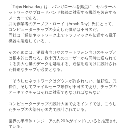
「Tejas Networks」は、バンガロールを拠点に、セルラーネ
ットワークやブロードバンド接続に対応する機器を製造する
メーカーである。
共同創業者のアーノブ・ローイ（Arnob Roy）氏にとって、
コンピューターチップの安定した供給は不可欠だ。
同社は「通信ネットワーク上でトラフィックを伝送する電子
機器を製造している」。
そのためには、消費者向けやスマートフォン向けのチップと
は根本的に異なる、数十万人のユーザーから同時に送られて
くる膨大な量のデータを処理する、通信用途向けに設計され
た特別なチップが必要となる。
「そうしたネットワークはダウンが許されない。信頼性、冗
長性、そしてフェイルセーフ動作が不可欠であり、チップの
アーキテクチャはそれに対応できなければならない」
コンピューターチップの設計大国であるインドでは、こうし
たチップの大部分が国内で設計されている。
世界の半導体エンジニアの約20％がインドにいると推定され
ている。