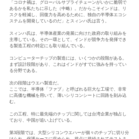
「コロナ禍は、グローバルサプライチェーンがいかに脆弱で
あるかを私たちに示した（中略）。だからこそインドは、リ
スクを軽減し、回復力を高めるために、独自の半導体エコシ
ステムを開発しているのだ」とスィンハ氏は言う。
スィンハ氏は、半導体産業の発展に向けた政府の取り組みを
主導している。その一環として、インドが競争力を発揮でき
る製造工程の特定にも取り組んでいる。
コンピューターチップの製造には、いくつかの段階がある。
まず設計段階があり、これはインドがすでに強みを持ってい
る分野である。
次の段階はウエハ製造だ。
ここでは、半導体「ファブ」と呼ばれる巨大な工場で、非常
に高価な機械を用いて、薄いシリコンシートに回路を刻み込
む。
この工程、特に最先端のチップに関しては台湾企業が独占し
ており、中国が追い上げている。
第3段階では、大型シリコンウエハーが個々のチップに切り分
けられ、保護ケースに収められ、接点に接続されてテストさ