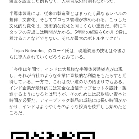
装置を設置した例もなく、人材育成の前例もなかった。
半導体製造には、従来の製造業とはまったく異なるレベルの
規律、文書化、そしてプロセス管理が求められる。こうした
文化的な変化は、技術的な変化と同じくらい重要だ。特にス
タッフの育成には時間がかかる。5年間の経験を6か月で身に
着けることなどできない。それが最大のボトルネックだ」
「Tejas Networks」のローイ氏は、現地調達の技術は今後さ
らに導入されていくだろうとみている。
「今後10年間で、インドに大規模な半導体製造拠点が出現
し、それが当社のような企業に直接的な利益をもたらすと期
待している。一方で、これは長い道のりの始まりでもある。
インド企業が最終的には完全な通信チップセットを設計・製
造するようになるとは思うが、そのためには忍耐強い資本と
時間が必要だ。ディープテック製品の成熟には長い時間がか
かり、インドはようやくそのような投資を後押しし始めたと
ころだ」