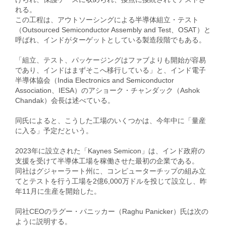
れる。
この工程は、アウトソーシングによる半導体組立・テスト
（Outsourced Semiconductor Assembly and Test、OSAT）と
呼ばれ、インドがターゲットとしている製造段階でもある。
「組立、テスト、パッケージングはファブよりも開始が容易
であり、インドはまずそこへ移行している」と、インド電子
半導体協会（India Electronics and Semiconductor
Association、IESA）のアショーク・チャンダック（Ashok
Chandak）会長は述べている。
同氏によると、こうした工場のいくつかは、今年中に「量産
に入る」予定だという。
2023年に設立された「Kaynes Semicon」は、インド政府の
支援を受けて半導体工場を稼働させた最初の企業である。
同社はグジャーラート州に、コンピューターチップの組み立
てとテストを行う工場を2億6,000万ドルを投じて設立し、昨
年11月に生産を開始した。
同社CEOのラグー・パニッカー（Raghu Panicker）氏は次の
ように説明する。