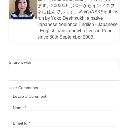
ます。2003年9月30日からインドのプ
ネに住んでいます。\r\n\r\nASKSiddhi is
run by Yoko Deshmukh, a native
Japanese freelance English - Japanese
- English translator who lives in Pune
since 30th September 2003.
Share it with
User Comments
Leave a Comment..
Name
*
Email Id
*