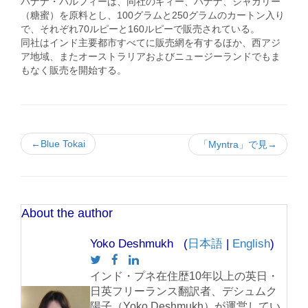
バナナ・バルフィーは、同社のギィー、バナナ、ジャガリー
（糖蜜）を原料とし、100グラムと250グラムのカートン入り
で、それぞれ70ルピーと160ルピーで販売されている。
同社はインド主要都市すべてに販売網を有するほか、西アジ
ア地域、またオーストラリアおよびニュージーランドでもま
もなく販売を開始する。
←Blue Tokai
「Myntra」で見→
About the author
Yoko Deshmukh (
日本語
|
English
)
インド・プネ在住歴10年以上の英日・
日英フリーランス翻訳者、デシュムク
陽子（Yoko Deshmukh）が運営してい