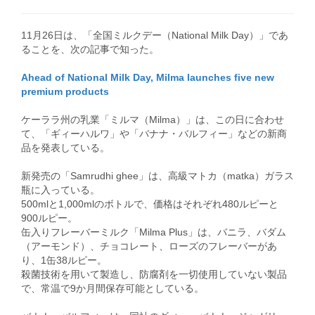
11月26日は、「全国ミルクデー（National Milk Day）」であ
ることを、次の記事で知った。
Ahead of National Milk Day, Milma launches five new
premium products
ケーララ州の乳業「ミルマ（Milma）」は、この日に合わせ
て、「ギィーハルワ」や「バナナ・バルフィー」などの新商
品を発表している。
新発売の「Samrudhi ghee」は、高級マトカ（matka）ガラス
瓶に入っている。
500mlと1,000mlのボトルで、価格はそれぞれ480ルピーと
900ルピー。
缶入りフレーバーミルク「Milma Plus」は、バニラ、バダム
（アーモンド）、チョコレート、ローズのフレーバーがあ
り、1缶38ルピー。
殺菌技術を用いて製造し、防腐剤を一切使用していない製品
で、常温で9か月間保存可能としている。