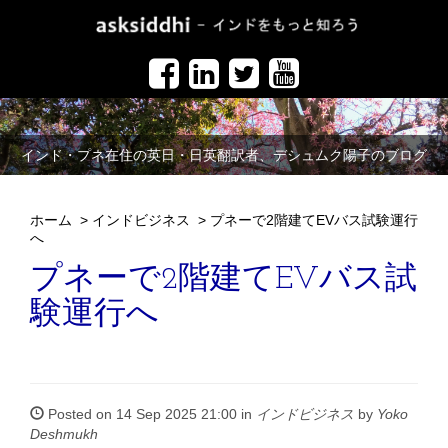
インド・プネ在住の英日・日英翻訳者、デシュムク陽子のブログ
ホーム
>
インドビジネス
>
プネーで2階建てEVバス試験運行
へ
プネーで2階建てEVバス試
験運行へ
Posted on 14 Sep 2025 21:00 in
インドビジネス
by
Yoko
Deshmukh