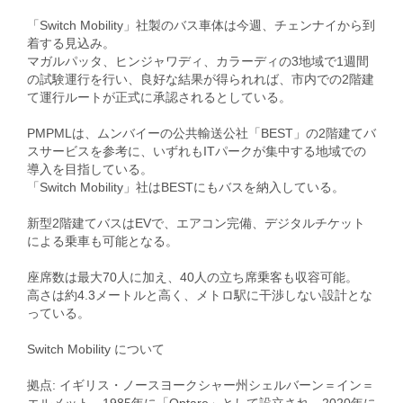
「Switch Mobility」社製のバス車体は今週、チェンナイから到
着する見込み。
マガルパッタ、ヒンジャワディ、カラーディの3地域で1週間
の試験運行を行い、良好な結果が得られれば、市内での2階建
て運行ルートが正式に承認されるとしている。
PMPMLは、ムンバイーの公共輸送公社「BEST」の2階建てバ
スサービスを参考に、いずれもITパークが集中する地域での
導入を目指している。
「Switch Mobility」社はBESTにもバスを納入している。
新型2階建てバスはEVで、エアコン完備、デジタルチケット
による乗車も可能となる。
座席数は最大70人に加え、40人の立ち席乗客も収容可能。
高さは約4.3メートルと高く、メトロ駅に干渉しない設計とな
っている。
Switch Mobility について
拠点: イギリス・ノースヨークシャー州シェルバーン＝イン＝