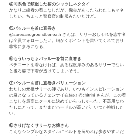
④同系色で類似した柄のシャツにネクタイ
かなり上級者の着こなしだが、機会があったらわたしもマネ
したい。ちょっと警察官の制服みたいだけど。
⑤パッルーを首に直巻き
@sareeandgroundbeneath さんは、サリーおしゃれを志す者
は全員フォローしたい。細かくポイントを書いてくれており
非常に参考になる。
⑥もういっちょパッルーを首に直巻き
ペチコートを着なければ、ある程度厚みのあるサリーでない
と後ろ姿で下着が透けてしまいそう。
⑦パッルーを首に直巻きバリエーション
わたしの元祖サリーの師であり、いつもインスピレーション
の泉となっているチェンナイ在住の @chitrini さんが、この着
こなしを最高にクールに決めていらっしゃった。不器用なわ
たしにとって、まだまだハードルが高いが、いつか挑戦した
い。
⑧さりげなくサリーなお嬢さん
こんなシンプルなスタイルにベルトを留めれば歩きやすいだ