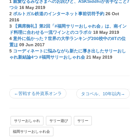
1
親愛なるみなさまへのお詫びと、ASKSiddhiが苦手なこと7
つ☆
16 May 2019
2
ポルトガル鉄道のインターネット事前切符予約
26 Oct
2016
3
【満席御礼】第2回「#福岡サリーおしゃれ会」は、南イン
ド料理に合わせる一流ワインとのコラボ☆
18 May 2019
4
意外に低かった？世界の大学ランキング200校中のIITの位
置は
09 Jun 2017
5
コーディネートに悩みながら新たに導き出したサリーおし
ゃれ新結論4つ #福岡サリーおしゃれ会
21 May 2019
←苦戦する外資系オンラ
タコベル、10年以内→
サリーおしゃれ
サリー遊び
サリー
福岡サリーおしゃれ会