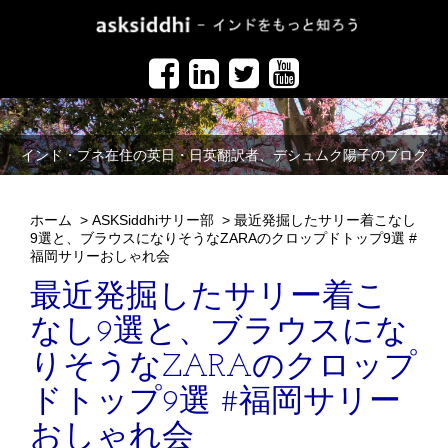
インド・プネ在住の英日・日英翻訳者、デシュムク陽子のブログ
ホーム
>
ASKSiddhiサリー部
>
最近発掘したサリー着こなし
9選と、ブラウスになりそうなZARAのクロップドトップ9選 #
福岡サリーおしゃれ会
最近発掘したサリー着こ
なし9選と、ブラウスにな
りそうなZARAのクロップ
ドトップ9選 #福岡サリー
おしゃれ会