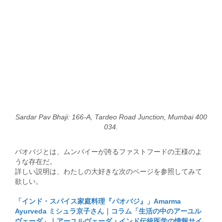
Sardar Pav Bhaji: 166-A, Tardeo Road Junction, Mumbai 400
034.
パオバジとは、ムンバイーが誇るファストフードの王様のよ
うな存在だ。
詳しい説明は、わたしの大好きな次のページを参照してみて
欲しい。
「インド・スパイス家庭料理『パオバジ』」Amarma
Ayurveda ミシュラ京子さん｜コラム「生活の中のアーユル
ヴェーダ」｜アーユルヴェーダ・インド伝統医学の情報サイ