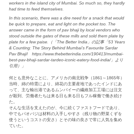
workers in the island city of Mumbai. So much so, they hardly
had time to feed themselves.
In this scenario, there was a dire need for a snack that would
be quick to prepare, eat and light on the pocket too. The
answer came in the form of pav bhaji by local vendors who
stood outside the gates of these mills and sold them plate by
plate for a few paise.（「The Better India」の記事「53 Years
& Counting: The Story Behind Mumbai’s Favourite Sardar
Pav Bhaji! https://www.thebetterindia.com/190413/mumbai-
best-pav-bhaji-sardar-tardeo-iconic-eatery-food-india/」より
引用）」
何とも意外なことに、アメリカの南北戦争（1861～1865年）
当時、綿の特需により、綿花の主要産地であったインドにあ
って、主な輸出港であるムンバイーの繊維加工工場には注文
が殺到、労働者たちは来る日も来る日もフル稼働で働き続け
た。
そんな生活を支えたのが、今に続くファストフードであり、
中でもパオバジは材料の入手しやすさ（残り物の野菜くずを
使うというコストの安さ）とその味の良さで常に人気を集め
ていた。