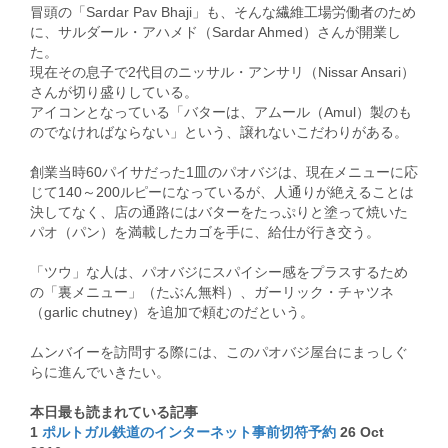
冒頭の「Sardar Pav Bhaji」も、そんな繊維工場労働者のため
に、サルダール・アハメド（Sardar Ahmed）さんが開業し
た。
現在その息子で2代目のニッサル・アンサリ（Nissar Ansari）
さんが切り盛りしている。
アイコンとなっている「バターは、アムール（Amul）製のも
のでなければならない」という、譲れないこだわりがある。
創業当時60パイサだった1皿のパオバジは、現在メニューに応
じて140～200ルピーになっているが、人通りが絶えることは
決してなく、店の通路にはバターをたっぷりと塗って焼いた
パオ（パン）を満載したカゴを手に、給仕が行き交う。
「ツウ」な人は、パオバジにスパイシー感をプラスするため
の「裏メニュー」（たぶん無料）、ガーリック・チャツネ
（garlic chutney）を追加で頼むのだという。
ムンバイーを訪問する際には、このパオバジ屋台にまっしぐ
らに進んでいきたい。
本日最も読まれている記事
1
ポルトガル鉄道のインターネット事前切符予約
26 Oct