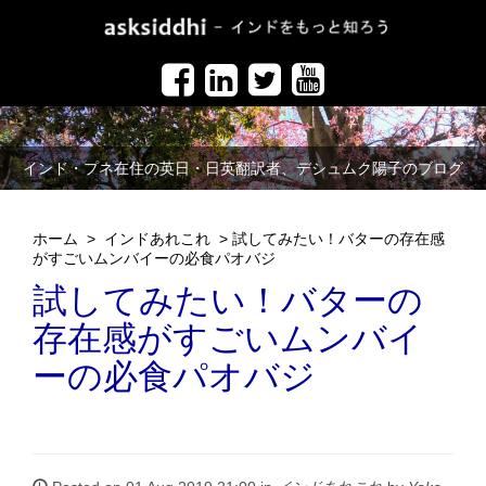
インド・プネ在住の英日・日英翻訳者、デシュムク陽子のブログ
ホーム
>
インドあれこれ
>
試してみたい！バターの存在感
がすごいムンバイーの必食パオバジ
試してみたい！バターの
存在感がすごいムンバイ
ーの必食パオバジ