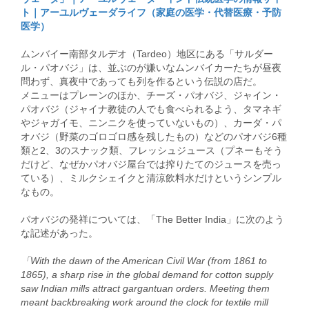
ト｜アーユルヴェーダライフ（家庭の医学・代替医療・予防
医学）
ムンバイー南部タルデオ（Tardeo）地区にある「サルダー
ル・パオバジ」は、並ぶのが嫌いなムンバイカーたちが昼夜
問わず、真夜中であっても列を作るという伝説の店だ。
メニューはプレーンのほか、チーズ・パオバジ、ジャイン・
パオバジ（ジャイナ教徒の人でも食べられるよう、タマネギ
やジャガイモ、ニンニクを使っていないもの）、カーダ・パ
オバジ（野菜のゴロゴロ感を残したもの）などのパオバジ6種
類と2、3のスナック類、フレッシュジュース（プネーもそう
だけど、なぜかパオバジ屋台では搾りたてのジュースを売っ
ている）、ミルクシェイクと清涼飲料水だけというシンプル
なもの。
パオバジの発祥については、「The Better India」に次のよう
な記述があった。
「With the dawn of the American Civil War (from 1861 to
1865), a sharp rise in the global demand for cotton supply
saw Indian mills attract gargantuan orders. Meeting them
meant backbreaking work around the clock for textile mill