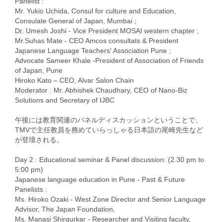
Panelist :
Mr. Yukio Uchida, Consul for culture and Education,
Consulate General of Japan, Mumbai ;
Dr. Umesh Joshi - Vice President MOSAI western chapter ;
Mr.Suhas Mate - CEO Amcos consultats & President
Japanese Language Teachers' Association Pune ;
Advocate Sameer Khale -President of Association of Friends
of Japan, Pune
Hiroko Kato – CEO, Alvar Salon Chain
Moderator : Mr. Abhishek Chaudhary, CEO of Nano-Biz
Solutions and Secretary of IJBC
午後には教育関連のパネルディスカッションということで、
TMVで主任教員を務めていらっしゃる日本語の尾崎先生など
が登壇される。
Day 2 : Educational seminar & Panel discussion: (2.30 pm to
5:00 pm)
Japanese language education in Pune - Past & Future
Panelists :
Ms. Hiroko Ozaki - West Zone Director and Senior Language
Advisor, The Japan Foundation,
Ms. Manasi Shirgurkar - Researcher and Visiting faculty,