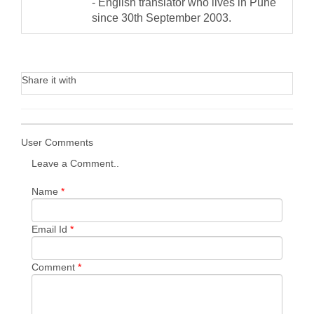
- English translator who lives in Pune
since 30th September 2003.
Share it with
User Comments
Leave a Comment..
Name
*
Email Id
*
Comment
*