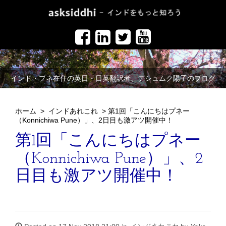
インド・プネ在住の英日・日英翻訳者、デシュムク陽子のブログ
ホーム
>
インドあれこれ
>
第1回「こんにちはプネー
（Konnichiwa Pune）」、2日目も激アツ開催中！
第1回「こんにちはプネー
（Konnichiwa Pune）」、2
日目も激アツ開催中！