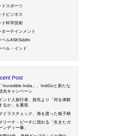
ンドスポーツ
ンドビジネス
ンド科学技術
ンターテインメント
ベルASKSiddhi
ラベル・インド
cent Post
「Incredible India」、IndiGoと新たな
観光キャンペーン
インド人旅行者、旅先より「何を体験
するか」を重視
マドラスチェック、海を渡った格子柄
マリーナ・ビーチに現れる「生きたガ
ーンディー像」
創業94年、老舗ギーブランドが挑む