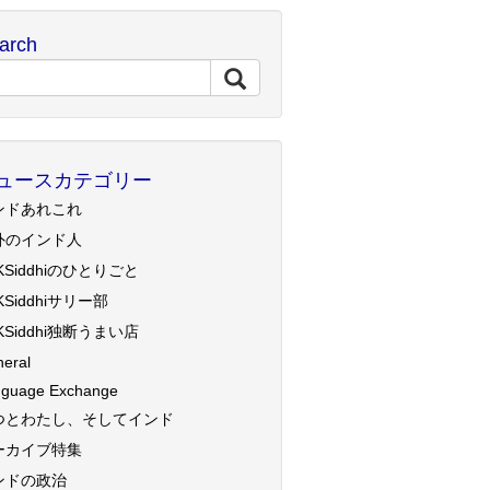
arch
ュースカテゴリー
ンドあれこれ
外のインド人
KSiddhiのひとりごと
KSiddhiサリー部
KSiddhi独断うまい店
eral
guage Exchange
つとわたし、そしてインド
ーカイブ特集
ンドの政治