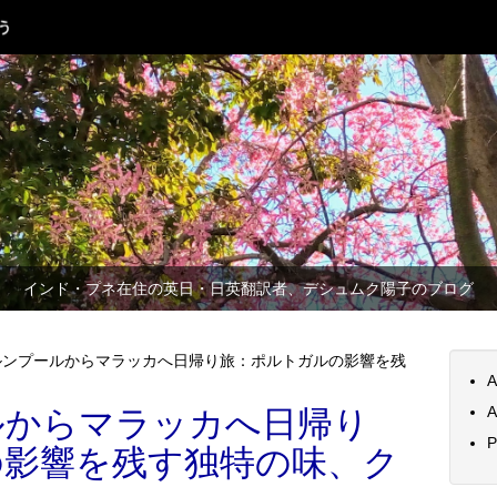
インド・プネ在住の英日・日英翻訳者、デシュムク陽子のブログ
ルンプールからマラッカへ日帰り旅：ポルトガルの影響を残
A
A
ルからマラッカへ日帰り
P
の影響を残す独特の味、ク