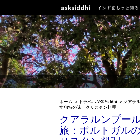
ホーム
>
トラベルASKSiddhi
>
クアラ
す独特の味、クリスタン料理
クアラルンプー
旅：ポルトガル