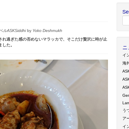
Se
ルASKSiddhi
by
Yoko Deshmukh
され過ぎた感の否めないマラッカで、そこだけ贅沢に時が止
ました。
ニ
イ
海
AS
AS
AS
Gen
Lan
う
ア
イ