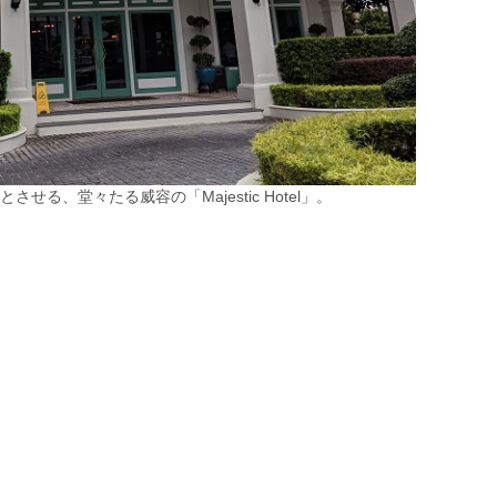
せる、堂々たる威容の「Majestic Hotel」。