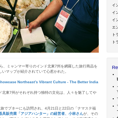
イ
イ
イ
エ
トラ
ト
眺めていたら、ミャンマー寄りのインド北東7州を網羅した旅行商品を
Re
しいマップが紹介されていて心惹かれた。
Showcase Northeast’s Vibrant Culture - The Better India
ド北東7州がそれぞれ持つ独特の文化は、人々を魅了してや
旅でプネーにも訪問され、4月21日と22日の「ナマステ福
器具販売業「アジアハンター」の経営者、小林さん
が、その