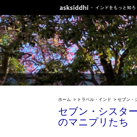
ホーム
>
トラベル・インド
>
セブン・
セブン・シスタ
のマニプリたち