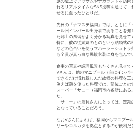
旅の途上でアッサムやナガランドを訪問
れるリアルタイムなSNS投稿を通じて
せるに至ったひとりだ。
先日の「ナマステ福岡」では、ともに「
ール州インパール出身者であることを知
た郷土の風習がよく分かる写真を見せて
特に、彼の従姉妹のものという結婚式の
などの色合いを使うマハーラーシュトラ
も全員が真っ白な民族衣装に身を包んで
食事の写真や調理風景もたくさん見せて
Vさんは、他のマニプール（主にインパ
できるだけ慣れ親しんだ故郷の料理を工
例えば鶏を使った料理では、部位ごとの
スーパー「サニー（福岡市内各所にある
た。
「サニー」の店員さんにとっては、定期
となっていることだろう。
なおVさんによれば、福岡からマニプー
リーやコルカタを拠点とするのが便利だ