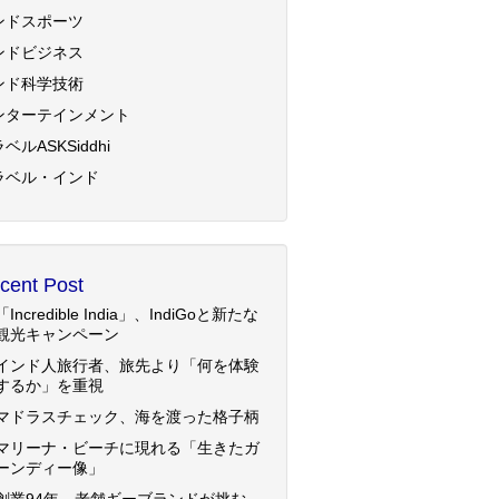
ンドスポーツ
ンドビジネス
ンド科学技術
ンターテインメント
ベルASKSiddhi
ラベル・インド
cent Post
「Incredible India」、IndiGoと新たな
観光キャンペーン
インド人旅行者、旅先より「何を体験
するか」を重視
マドラスチェック、海を渡った格子柄
マリーナ・ビーチに現れる「生きたガ
ーンディー像」
創業94年、老舗ギーブランドが挑む