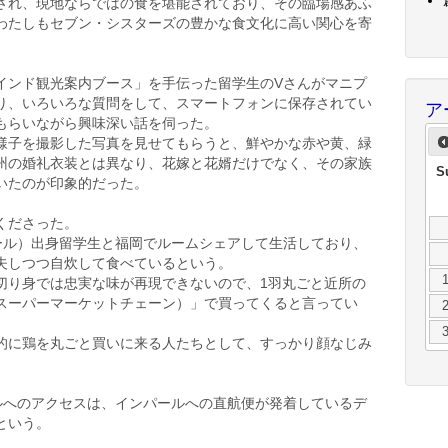
され、現地ならではの食を堪能されており、その臨場感あふ
、わたしもセブン・シスターズの豊かな食文化に高い関心を寄
インド観光案内ブース」を手伝った留学生のVさんがマニプ
り、いろいろな質問をして、スマートフォンに保存されてい
ア
もらいながら興味深い話を伺った。
様子を撮影した写真を見せてもらうと、鮮やかな赤や黄、緑
州の婚礼衣装とは異なり、花嫁と花婿だけでなく、その家族
S
いたのが印象的だった。
くださった。
ール）出身留学生と福岡でルームシェアして生活しており、
夫しつつ自炊して食べているという。
切り身では忠実な味が再現できないので、1羽丸ごと近所の
スーパーマーケットチェーン）」で買ってくると言ってい
的に鶏を丸ごと買いに来る人たちとして、すっかり顔なじみ
ルへのアクセスは、インパールへの直航便が発着しているデ
という。