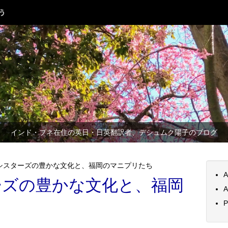
インド・プネ在住の英日・日英翻訳者、デシュムク陽子のブログ
シスターズの豊かな文化と、福岡のマニプリたち
A
ーズの豊かな文化と、福岡
A
P