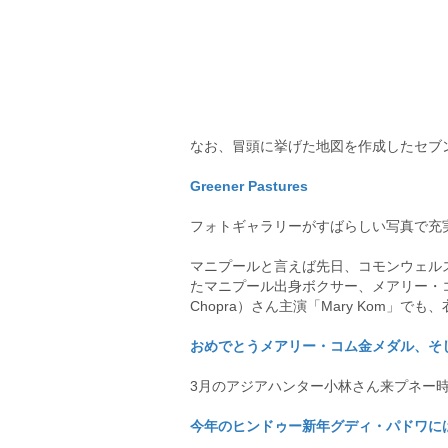
なお、冒頭に挙げた地図を作成したセブ
Greener Pastures
フォトギャラリーがすばらしい写真で充
マニプールと言えば先日、コモンウェル
たマニプール出身ボクサー、メアリー・コム
Chopra）さん主演「Mary Kom
おめでとうメアリー・コム金メダル、そして映画
3月のアジアハンター小林さん来プネー
今年のヒンドゥー新年グディ・パドワには、東