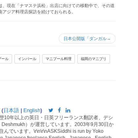
は、現在「ナマステ浜松」出店に向けての移動中で、その道
南アジア料理店探訪を続けておられる。
日本公開版「ダンガル→
プール
インパール
マニプール料理
福岡のマニプリ
 (
日本語
|
English
)
歴10年以上の英日・日英フリーランス翻訳者、デシ
 Deshmukh）が運営しています。2003年9月30日か
す。\r\n\r\nASKSiddhi is run by Yoko
e Japanese freelance English - Japanese - English