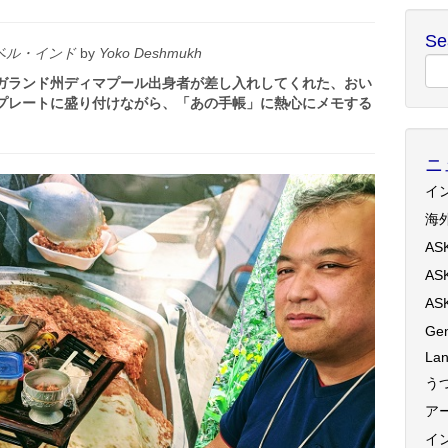
Se
ベル・インド
by
Yoko Deshmukh
ガランド州ディマプール出身者が差し入れしてくれた、おい
プレートに盛り付けながら、「あの手帳」に熱心にメモする
ニ
イ
海
AS
AS
AS
Gen
Lan
う
ア
イ