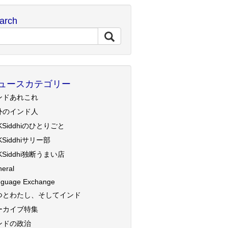
arch
ュースカテゴリー
ンドあれこれ
外のインド人
KSiddhiのひとりごと
KSiddhiサリー部
KSiddhi独断うまい店
eral
guage Exchange
つとわたし、そしてインド
ーカイブ特集
ンドの政治