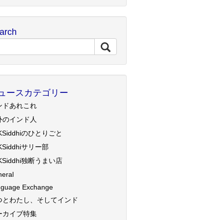
arch
ュースカテゴリー
ンドあれこれ
外のインド人
KSiddhiのひとりごと
KSiddhiサリー部
KSiddhi独断うまい店
eral
guage Exchange
つとわたし、そしてインド
ーカイブ特集