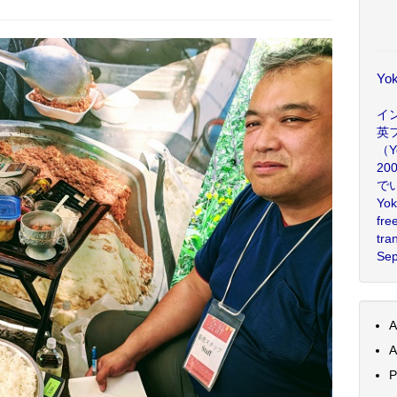
Yo
イ
英
（Y
2
でいま
Yok
fre
tra
Sep
A
A
P