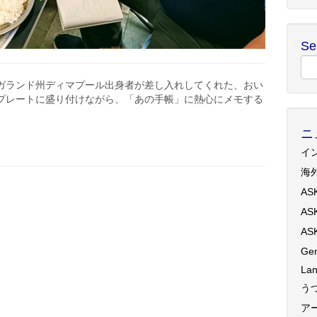
Se
ガランド州ディマプール出身者が差し入れしてくれた、おい
プレートに盛り付けながら、「あの手帳」に熱心にメモする
ニ
イ
海
AS
AS
AS
Gen
Lan
う
ア