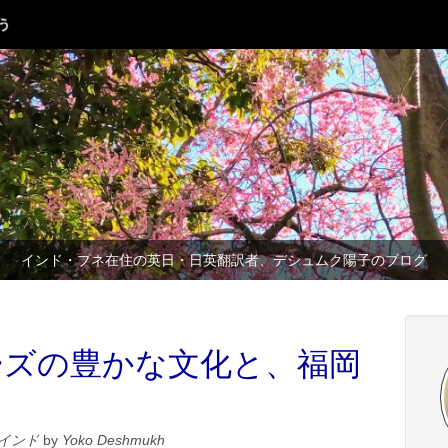
インド・プネ在住の英日・日英翻訳者、デシュムク陽子のブログ
ーズの豊かな文化と、福岡
インド
by
Yoko Deshmukh