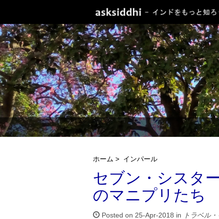
ホーム
>
インパール
セブン・シスタ
のマニプリたち
Posted on 25-Apr-2018 in
トラベル・