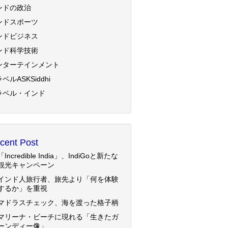
ンドの政治
ンドスポーツ
ンドビジネス
ンド科学技術
ンターテインメント
ベルASKSiddhi
ラベル・インド
cent Post
「Incredible India」、IndiGoと新たな
観光キャンペーン
インド人旅行者、旅先より「何を体験
するか」を重視
マドラスチェック、海を渡った格子柄
マリーナ・ビーチに現れる「生きたガ
ーンディー像」