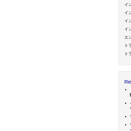
イ
イ
イ
イ
エ
トラ
ト
Re