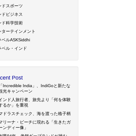
ンドスポーツ
ンドビジネス
ンド科学技術
ンターテインメント
ベルASKSiddhi
ラベル・インド
cent Post
「Incredible India」、IndiGoと新たな
観光キャンペーン
インド人旅行者、旅先より「何を体験
するか」を重視
マドラスチェック、海を渡った格子柄
マリーナ・ビーチに現れる「生きたガ
ーンディー像」
創業94年、老舗ギーブランドが挑む