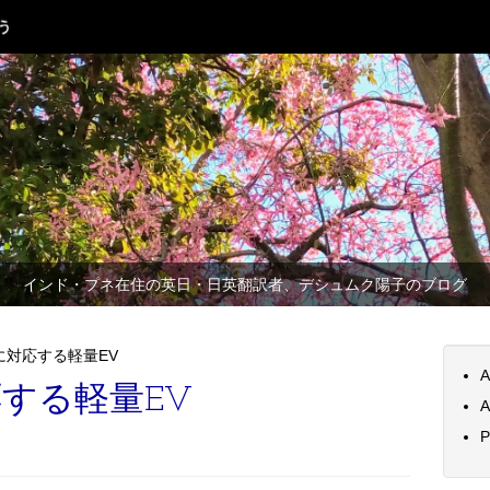
インド・プネ在住の英日・日英翻訳者、デシュムク陽子のブログ
に対応する軽量EV
A
する軽量EV
A
P