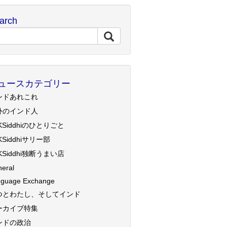
arch
ュースカテゴリー
ンドあれこれ
外のインド人
KSiddhiのひとりごと
KSiddhiサリー部
KSiddhi独断うまい店
eral
guage Exchange
つとわたし、そしてインド
ーカイブ特集
ンドの政治