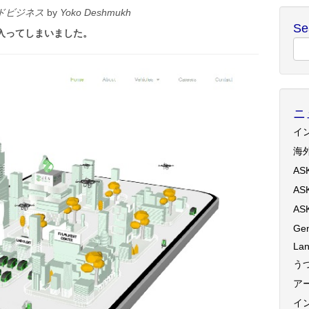
ドビジネス
by
Yoko Deshmukh
Se
入ってしまいました。
ニ
イ
海
AS
AS
AS
Gen
Lan
う
ア
イ