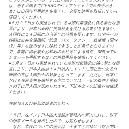
は、必ず出国までにFRROのウェブサイト上で延長手続き、
または出国許可手続きを完了し、必要な許可を取得してから
帰国してください。
●５月２７日から実施されている水際対策強化に係る新たな措
置により、日本到着時に抗原検査を受ける必要があるほか、
入国後に１４日間の自宅等での待機を要します。自宅等への
移動は公共交通機関（鉄道、バス、タクシー、航空機（国内
線）等）を使用せずに移動できることが条件となりますの
で、事前に御家族やお勤めの会社等による送迎、御自身でレ
ンタカーを手配するなどの移動手段を確保してください。
●５月２７日から実施されている水際対策強化に係る新たな措
置により、日本入国前１４日以内にインドに滞在歴のある外
国籍の方は入国拒否の対象となっています。ただし、日本に
おける在留資格を保持する方については、一定の条件と手続
きの下に再入国が認められます。下記本文７の記載を御確認
ください。
在留邦人及び短期渡航者の皆様へ
１５日、在インド日本国大使館が管轄内の邦人に対し、以下
の領事メールを発出したので、お知らせします。
なお、本件についての照会は、今までと同様に当館お問い