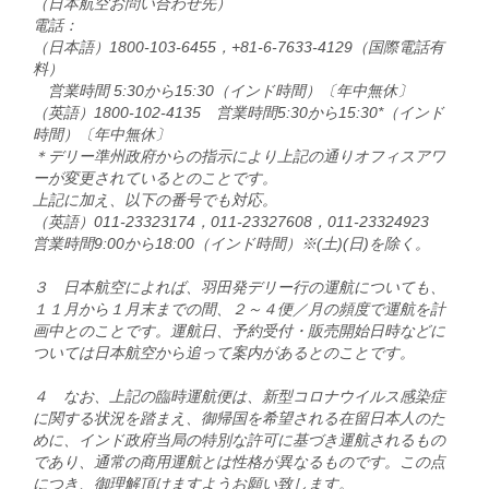
（日本航空お問い合わせ先）
電話：
（日本語）1800-103-6455，+81-6-7633-4129（国際電話有
料）
営業時間 5:30から15:30（インド時間）〔年中無休〕
（英語）1800-102-4135 営業時間5:30から15:30*（インド
時間）〔年中無休〕
＊デリー準州政府からの指示により上記の通りオフィスアワ
ーが変更されているとのことです。
上記に加え、以下の番号でも対応。
（英語）011-23323174，011-23327608，011-23324923
営業時間9:00から18:00（インド時間）※(土)(日)を除く。
３ 日本航空によれば、羽田発デリー行の運航についても、
１１月から１月末までの間、２～４便／月の頻度で運航を計
画中とのことです。運航日、予約受付・販売開始日時などに
ついては日本航空から追って案内があるとのことです。
４ なお、上記の臨時運航便は、新型コロナウイルス感染症
に関する状況を踏まえ、御帰国を希望される在留日本人のた
めに、インド政府当局の特別な許可に基づき運航されるもの
であり、通常の商用運航とは性格が異なるものです。この点
につき、御理解頂けますようお願い致します。