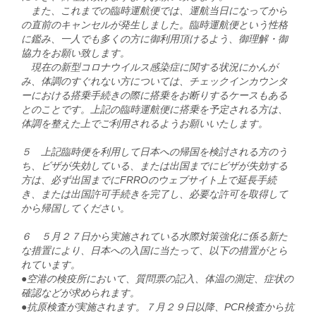
また、これまでの臨時運航便では、運航当日になってから
の直前のキャンセルが発生しました。臨時運航便という性格
に鑑み、一人でも多くの方に御利用頂けるよう、御理解・御
協力をお願い致します。
現在の新型コロナウイルス感染症に関する状況にかんが
み、体調のすぐれない方については、チェックインカウンタ
ーにおける搭乗手続きの際に搭乗をお断りするケースもある
とのことです。上記の臨時運航便に搭乗を予定される方は、
体調を整えた上でご利用されるようお願いいたします。
５ 上記臨時便を利用して日本への帰国を検討される方のう
ち、ビザが失効している、または出国までにビザが失効する
方は、必ず出国までにFRROのウェブサイト上で延長手続
き、または出国許可手続きを完了し、必要な許可を取得して
から帰国してください。
６ ５月２７日から実施されている水際対策強化に係る新た
な措置により、日本への入国に当たって、以下の措置がとら
れています。
●空港の検疫所において、質問票の記入、体温の測定、症状の
確認などが求められます。
●抗原検査が実施されます。７月２９日以降、PCR検査から抗