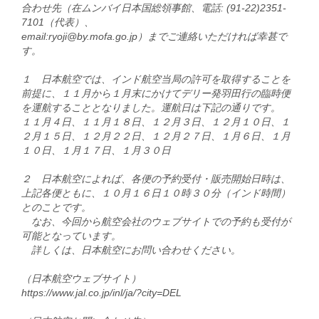
合わせ先（在ムンバイ日本国総領事館、電話: (91-22)2351-
7101（代表）、
email:ryoji@by.mofa.go.jp）までご連絡いただければ幸甚で
す。
１ 日本航空では、インド航空当局の許可を取得することを
前提に、１１月から１月末にかけてデリー発羽田行の臨時便
を運航することとなりました。運航日は下記の通りです。
１１月４日、１１月１８日、１２月３日、１２月１０日、１
２月１５日、１２月２２日、１２月２７日、１月６日、１月
１０日、１月１７日、１月３０日
２ 日本航空によれば、各便の予約受付・販売開始日時は、
上記各便ともに、１０月１６日１０時３０分（インド時間）
とのことです。
なお、今回から航空会社のウェブサイトでの予約も受付が
可能となっています。
詳しくは、日本航空にお問い合わせください。
（日本航空ウェブサイト）
https://www.jal.co.jp/inl/ja/?city=DEL