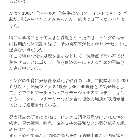
るという。
かつて1960年代から80年代後半にかけて、インドでもヒング
栽培が試みられたことがあったが、成功には至らなかったよ
うだ。
特に科学者にとって大きな課題となったのは、ヒングの種子
は長期的な休眠期を経て、その発芽率がわずか1パーセントに
過ぎない点だった。
そこで特別な化学処理を施すなどして、現時点で高い率で発
芽させることに成功し、苗を前述の村に植えるための手続き
が進行中という。
ヒングの生育に好条件を満たす砂質の土壌、年間降水量が200
ミリ以下、摂氏マイナス4度から35～40度ほどの気候帯とし
て、すでにヒマーチャル・プラデーシュ州内マンディ、キン
ナウル、クル、マナーリーなどを含む複数の場所が栽培候補
地として選定されている。
発表済みの研究によれば、ヒングは消化器系やけいれん性の
疾患、胃の障害、喘息、気管支炎の緩和などの薬効成分が認
められている。
また月経や早産などの際の痛みを伴う過剰出血などの症状を