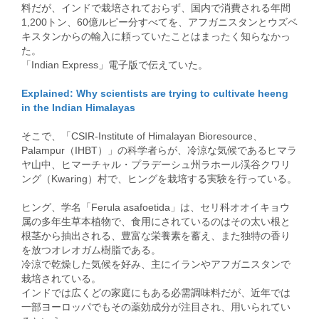
料だが、インドで栽培されておらず、国内で消費される年間
1,200トン、60億ルピー分すべてを、アフガニスタンとウズベ
キスタンからの輸入に頼っていたことはまったく知らなかっ
た。
「Indian Express」電子版で伝えていた。
Explained: Why scientists are trying to cultivate heeng
in the Indian Himalayas
そこで、「CSIR-Institute of Himalayan Bioresource、
Palampur（IHBT）」の科学者らが、冷涼な気候であるヒマラ
ヤ山中、ヒマーチャル・プラデーシュ州ラホール渓谷クワリ
ング（Kwaring）村で、ヒングを栽培する実験を行っている。
ヒング、学名「Ferula asafoetida」は、セリ科オオイキョウ
属の多年生草本植物で、食用にされているのはその太い根と
根茎から抽出される、豊富な栄養素を蓄え、また独特の香り
を放つオレオガム樹脂である。
冷涼で乾燥した気候を好み、主にイランやアフガニスタンで
栽培されている。
インドでは広くどの家庭にもある必需調味料だが、近年では
一部ヨーロッパでもその薬効成分が注目され、用いられてい