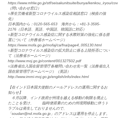
https://www.mhlw.go.jp/stf/seisakunitsuite/bunya/kenkou_iryou/
（問い合わせ窓口）
○厚生労働省新型コロナウイルス感染症相談窓口（検疫の強
化）
日本国内から：0120-565-653 海外から：+81-3-3595-
2176（日本語、英語、中国語、韓国語に対応）
○新型コロナウイルス感染症に関する水際対策の強化に係る措
置について（外務省ホームページ）
https://www.mofa.go.jp/mofaj/ca/fna/page4_005130.html
○新型コロナウイルス感染症の拡大防止に係る上陸拒否につい
て（法務省ホームページ）
http://www.moj.go.jp/content/001327502.pdf
○法務省出入国在留管理庁各種問い合わせ先一覧（法務省出入
国在留管理庁ホームページ）（英語）
http://www.immi-moj.go.jp/english/info/index.html
【在インド日本国大使館のメールアドレスの運用に関するお
知らせ】
６月以降、インド政府が州境を越える移動の制限を廃止し
たことを受け、 臨時便搭乗のための州境間移動に伴うト
ラブルは発生しておりませんので、
「soudan@nd.mofa.go.jp」のアドレスは運用を停止します。