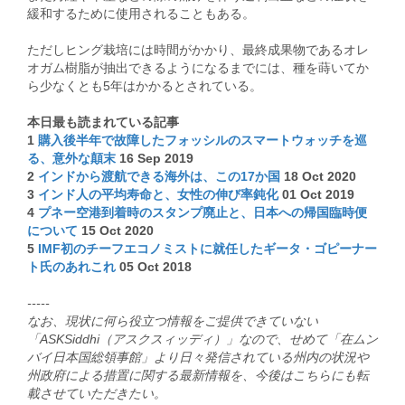
緩和するために使用されることもある。
ただしヒング栽培には時間がかかり、最終成果物であるオレ
オガム樹脂が抽出できるようになるまでには、種を蒔いてか
ら少なくとも5年はかかるとされている。
本日最も読まれている記事
1
購入後半年で故障したフォッシルのスマートウォッチを巡
る、意外な顛末
16 Sep 2019
2
インドから渡航できる海外は、この17か国
18 Oct 2020
3
インド人の平均寿命と、女性の伸び率鈍化
01 Oct 2019
4
プネー空港到着時のスタンプ廃止と、日本への帰国臨時便
について
15 Oct 2020
5
IMF初のチーフエコノミストに就任したギータ・ゴピーナー
ト氏のあれこれ
05 Oct 2018
-----
なお、現状に何ら役立つ情報をご提供できていない
「ASKSiddhi（アスクスィッディ）」なので、せめて「在ムン
バイ日本国総領事館」より日々発信されている州内の状況や
州政府による措置に関する最新情報を、今後はこちらにも転
載させていただきたい。