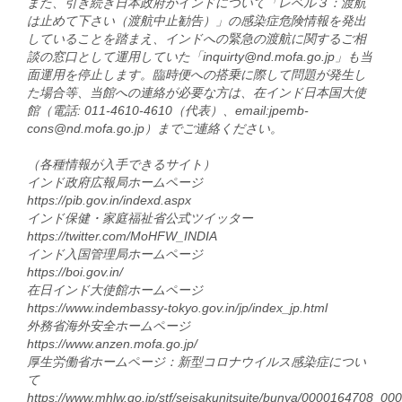
また、引き続き日本政府がインドについて「レベル３：渡航
は止めて下さい（渡航中止勧告）」の感染症危険情報を発出
していることを踏まえ、インドへの緊急の渡航に関するご相
談の窓口として運用していた「inquirty@nd.mofa.go.jp」も当
面運用を停止します。臨時便への搭乗に際して問題が発生し
た場合等、当館への連絡が必要な方は、在インド日本国大使
館（電話: 011-4610-4610（代表）、email:jpemb-
cons@nd.mofa.go.jp）までご連絡ください。
（各種情報が入手できるサイト）
インド政府広報局ホームページ
https://pib.gov.in/indexd.aspx
インド保健・家庭福祉省公式ツイッター
https://twitter.com/MoHFW_INDIA
インド入国管理局ホームページ
https://boi.gov.in/
在日インド大使館ホームページ
https://www.indembassy-tokyo.gov.in/jp/index_jp.html
外務省海外安全ホームページ
https://www.anzen.mofa.go.jp/
厚生労働省ホームページ：新型コロナウイルス感染症につい
て
https://www.mhlw.go.jp/stf/seisakunitsuite/bunya/0000164708_00