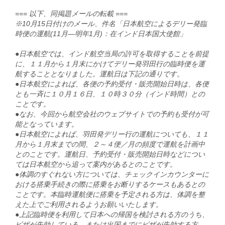
=== 以下、同掲題メールの転載 ===
※10月15日付けのメール、件名「日本航空によるデリー発臨
時便の運航(11月―明年1月)：在インド日本国大使館」
●日本航空では、インド航空当局の許可を取得することを前提
に、１１月から１月末にかけてデリー発羽田行の臨時便を運
航することとなりました。運航日は下記の通りです。
●日本航空によれば、各便の予約受付・販売開始日時は、各便
とも一斉に１０月１６日、１０時３０分（インド時間）との
ことです。
●なお、今回から航空会社のウェブサイトでの予約も受付が可
能となっています。
●日本航空によれば、羽田発デリー行の運航についても、１１
月から１月末までの間、２～４便／月の頻度で運航を計画中
とのことです。運航日、予約受付・販売開始日時などについ
ては日本航空から追って案内があるとのことです。
●体調のすぐれない方については、チェックインカウンターに
おける搭乗手続きの際に搭乗をお断りするケースもあるとの
ことです。本臨時運航便に搭乗を予定される方は、体調を整
えた上でご利用されるようお願いいたします。
●上記臨時便を利用して日本への帰国を検討される方のうち、
ビザが失効している、または出国までにビザが失効する方