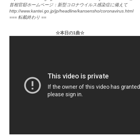
首相官邸ホームページ：新型コロナウイルス感染症に備えて
http://www.kantei.go.jp/jp/headline/kansensho/coronavirus.html
=== 転載終わり ==
☆本日の1曲☆