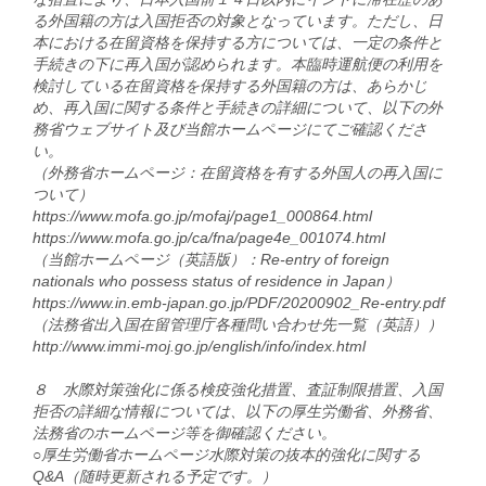
る外国籍の方は入国拒否の対象となっています。ただし、日
本における在留資格を保持する方については、一定の条件と
手続きの下に再入国が認められます。本臨時運航便の利用を
検討している在留資格を保持する外国籍の方は、あらかじ
め、再入国に関する条件と手続きの詳細について、以下の外
務省ウェブサイト及び当館ホームページにてご確認くださ
い。
（外務省ホームページ：在留資格を有する外国人の再入国に
ついて）
https://www.mofa.go.jp/mofaj/page1_000864.html
https://www.mofa.go.jp/ca/fna/page4e_001074.html
（当館ホームページ（英語版）：Re-entry of foreign
nationals who possess status of residence in Japan）
https://www.in.emb-japan.go.jp/PDF/20200902_Re-entry.pdf
（法務省出入国在留管理庁各種問い合わせ先一覧（英語））
http://www.immi-moj.go.jp/english/info/index.html
８ 水際対策強化に係る検疫強化措置、査証制限措置、入国
拒否の詳細な情報については、以下の厚生労働省、外務省、
法務省のホームページ等を御確認ください。
○厚生労働省ホームページ水際対策の抜本的強化に関する
Q&A（随時更新される予定です。）