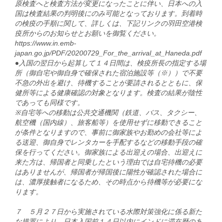
原検査へと検査方法が変更になったことに伴い、日本への入
国は検査結果の判明後にのみ可能となっております。到着時
の検疫の手順に関して、詳しくは、下記リンクの羽田空港検
疫所からのお知らせとお願いを御覧ください。
https://www.in.emb-
japan.go.jp/PDF/20200729_For_the_arrival_at_Haneda.pdf
●入国の翌日から起算して１４日間は、検疫所長の指定する場
所（御自宅や御自身で確保された宿泊施設等（※））で不要
不急の外出を避け、待機することが要請されるとともに、保
健所等による健康確認の対象となります。検査の結果が陰性
であっても同様です。
※自宅等への移動は公共交通機関（鉄道、バス、タクシー、
航空機（国内線）、旅客船等）を使用せずに移動できること
が条件となりますので、事前に御家族やお勤めの会社等によ
る送迎、御自身でレンタカーを手配するなどの移動手段の確
保を行ってください。御家族による出迎えの場合、出迎えに
来た方は、帰国者と同乗したという理由では自宅待機の必要
はありませんが、帰国者が帰国後に陽性が確認された場合に
は、濃厚接触者になるため、その時点から待機等が必要にな
ります。
７ ５月２７日から実施されている水際対策強化に係る新た
な措置により、日本入国前１４日以内にインドに滞在歴のあ