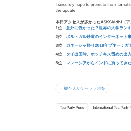
I sincerely hope to promote the internat
the update.
本日アクセスが多かった
ASKSiddhi
（ア
1位
意外に低かった？世界の大学ランキング2
2
位
ポルトガル鉄道のインターネット事前切
3
位
ガネーシャ祭り2018年プネー：ガナ
4
位
タイ出国時、ホッチキス留めの出入国カ
5
位
マレーシアからインドに買ってきたもの
←観た人がケーララ州を
Tea Party Pune
International Tea Party