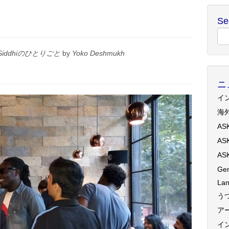
Se
Siddhiのひとりごと
by
Yoko Deshmukh
ニ
イ
海
AS
AS
AS
Gen
Lan
う
ア
イ