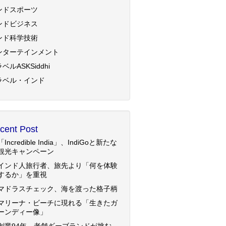
ンドスポーツ
ンドビジネス
ンド科学技術
ンターテインメント
ベルASKSiddhi
ラベル・インド
cent Post
「Incredible India」、IndiGoと新たな
観光キャンペーン
インド人旅行者、旅先より「何を体験
するか」を重視
マドラスチェック、海を渡った格子柄
マリーナ・ビーチに現れる「生きたガ
ーンディー像」
創業94年、老舗ギーブランドが挑む