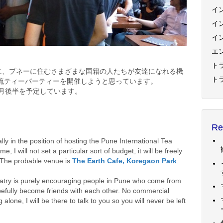
イ
イ
イ
エ
トラ
りに、プネーに住むさまざまな国籍の人たちが友達になれる機
ト
流ティーパーティーを開催しようと思っています。
0月後半を予定しています。
。
Re
lly in the position of hosting the Pune International Tea
, I will not set a particular sort of budget, it will be freely
. The probable venue is
The Earth Cafe, Koregaon Park
.
Patry is purely encouraging people in Pune who come from
pefully become friends with each other. No commercial
alone, I will be there to talk to you so you will never be left