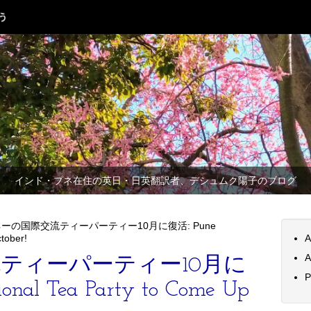
インド・プネ在住の英日・日英翻訳者、デシュムク陽子のブログ
ーの国際交流ティーパーティー10月に復活: Pune
ctober!
A
A
ティーパーティー10月に
P
ional Tea Party to Come Up