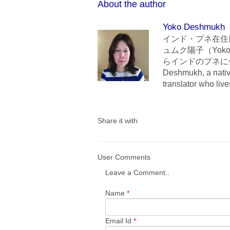
About the author
Yoko Deshmukh
インド・プネ在住
ュムク陽子（Yoko
らインドのプネに住んでいま
Deshmukh, a nativ
translator who liv
Share it with
User Comments
Leave a Comment..
Name
*
Email Id
*