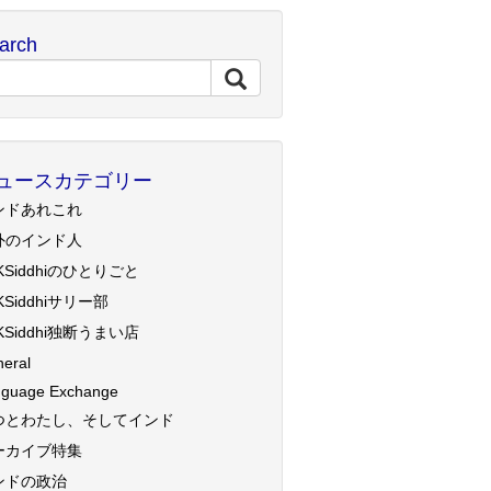
arch
ュースカテゴリー
ンドあれこれ
外のインド人
KSiddhiのひとりごと
KSiddhiサリー部
KSiddhi独断うまい店
eral
guage Exchange
つとわたし、そしてインド
ーカイブ特集
ンドの政治