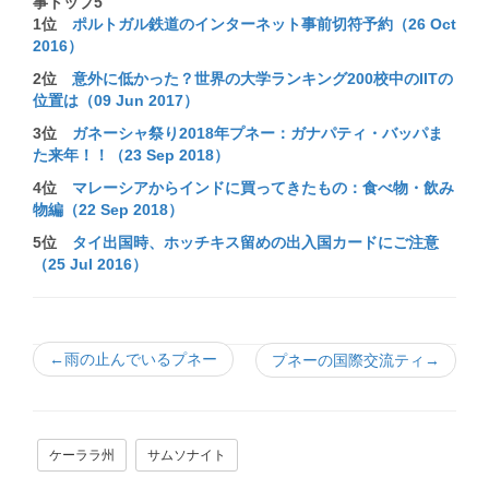
事トップ
5
1
位
ポルトガル鉄道のインターネット事前切符予約（26 Oct
2016）
2
位
意外に低かった？世界の大学ランキング200校中のIITの
位置は（09 Jun 2017）
3
位
ガネーシャ祭り2018年プネー：ガナパティ・バッパま
た来年！！（23 Sep 2018）
4
位
マレーシアからインドに買ってきたもの：食べ物・飲み
物編（22 Sep 2018）
5位
タイ出国時、ホッチキス留めの出入国カードにご注意
（25 Jul 2016）
←雨の止んでいるプネー
プネーの国際交流ティ→
ケーララ州
サムソナイト