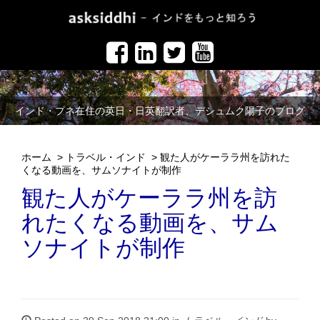
インド・プネ在住の英日・日英翻訳者、デシュムク陽子のブログ
ホーム
>
トラベル・インド
>
観た人がケーララ州を訪れた
くなる動画を、サムソナイトが制作
観た人がケーララ州を訪
れたくなる動画を、サム
ソナイトが制作