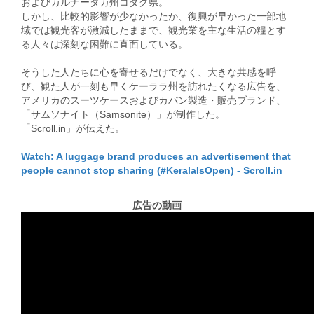
およびカルナータカ州コダグ県。
しかし、比較的影響が少なかったか、復興が早かった一部地
域では観光客が激減したままで、観光業を主な生活の糧とす
る人々は深刻な困難に直面している。
そうした人たちに心を寄せるだけでなく、大きな共感を呼
び、観た人が一刻も早くケーララ州を訪れたくなる広告を、
アメリカのスーツケースおよびカバン製造・販売ブランド、
「サムソナイト（Samsonite）」が制作した。
「Scroll.in」が伝えた。
Watch: A luggage brand produces an advertisement that
people cannot stop sharing (#KeralaIsOpen) - Scroll.in
広告の動画