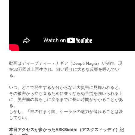
動画はディープティー・ナギア（Deepti Nagia）が制作、現
在32万回以上再生され、狙い通りに大きな反響を呼んでい
る。
いつ、どこで発生するか分からない大災害に見舞われると、
その被害から立ち直るために並々ならぬ苦労を強いられる上
に、災害前の暮らしに戻るまでに長い時間がかかることがあ
る。
しかし、「神の住まう国」ケーララの魅力が薄れることは決
してない。
本日アクセスが多かったASKSiddhi
（アスクスィッディ）記