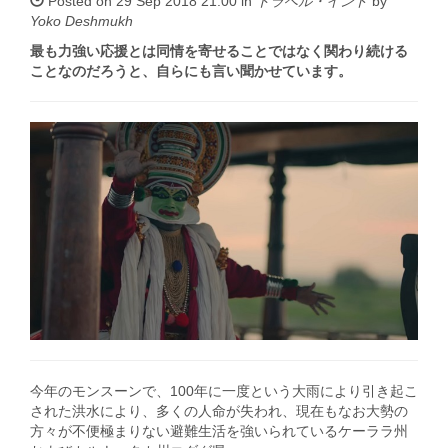
Posted on 29 Sep 2018 21:00 in
トラベル・インド
by
Yoko Deshmukh
最も力強い応援とは同情を寄せることではなく関わり続ける
ことなのだろうと、自らにも言い聞かせています。
今年のモンスーンで、100年に一度という大雨により引き起こ
された洪水により、多くの人命が失われ、現在もなお大勢の
方々が不便極まりない避難生活を強いられているケーララ州