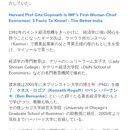
介していた。
Harvard Prof Gita Gopinath Is IMF’s First Woman Chief
Economist: 5 Facts To Know! - The Better India
1991年のインド経済危機をきっかけに、経済学に強い関心を
持つことになったギータ氏は、ケーララ州カンヌール
（Kannur）で農業起業家の父と専業主婦の母のもとに生を受
け、マイソールで育った。
経済学の専門教育は、デリーのシュリーラーム女子大（Lady
Shriram College）やデリー経済大学院（Delhi School of
Economics）などの名門教育機関で修めた。
渡米後は2001年に米プリンストン大学の博士号（PhD）を修
了、
ケネス・ロゴフ（Kenneth Rogoff）
や
ベン・バーナン
キ（Ben Bernanke）
といった錚々たる著名経済学者のもと
で学びつつ、教鞭も執った。
その後シカゴ大学経営大学院（University of Chicago’s
Graduate School of Business）の助教授に就任、2005年より
現在までハーバード大学に在籍している。