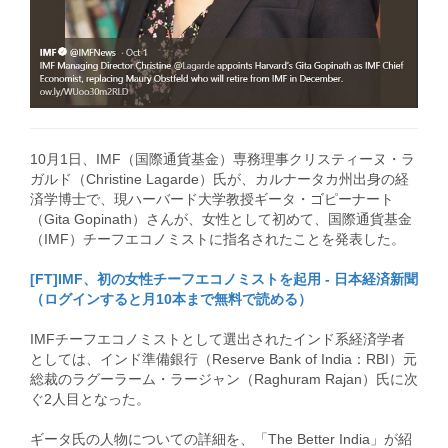
10月1日、IMF（国際通貨基金）専務理事クリスティーヌ・ラ
ガルド（Christine Lagarde）氏が、カルナータカ州出身の経
済学博士で、現ハーバード大学教授ギータ・ゴピーナート
（Gita Gopinath）さんが、女性として初めて、国際通貨基金
（IMF）チーフエコノミストに指名されたことを発表した。
[FT]IMF、初の女性チーフエコノミストを起用 - 日本経済新聞
（ログインすると月10本まで無料で読める）
IMFチーフエコノミストとして選出されたインド系経済学者
としては、インド準備銀行（Reserve Bank of India：RBI）元
総裁のラグーラーム・ラージャン（Raghuram Rajan）氏に次
ぐ2人目となった。
ギータ氏の人物についての詳細を、「The Better India」が紹