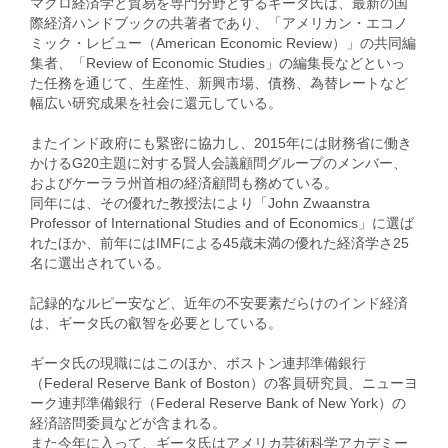
マクロ経済学と貿易を専門分野とするギータ氏は、最新の国
際経済ハンドブックの共著者であり、「アメリカン・エコノ
ミック・レビュー（American Economic Review）」の共同編
集者、「Review of Economic Studies」の編集長などといっ
た任務を通じて、生産性、新興市場、債務、為替レートなど
幅広い研究成果を社会に還元している。
またインド政府にも緊密に協力し、2015年には財務省に働き
かけるG20主題に対する賢人会議顧問グループのメンバー、
およびケーララ州首相の経済顧問も務めている。
同年には、その優れた教授法により「John Zwaanstra
Professor of International Studies and of Economics」に選ば
れたほか、前年にはIMFによる45歳未満の優れた経済学さ25
名に選出されている。
記録的なルピー安など、近年の不安要素だらけのインド経済
は、ギータ氏の叡智を必要としている。
ギータ氏の現職にはこのほか、ボストン連邦準備銀行
（Federal Reserve Bank of Boston）の客員研究員、ニューヨ
ーク連邦準備銀行（Federal Reserve Bank of New York）の
経済諮問委員などが含まれる。
また今年に入って、ギータ氏はアメリカ芸術科学アカデミー