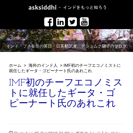
インド・プネ在住の英日・日英翻訳者、デシュムク陽子のブログ
ホーム
>
海外のインド人
>
IMF初のチーフエコノミストに
就任したギータ・ゴピーナート氏のあれこれ
IMF初のチーフエコノミス
トに就任したギータ・ゴ
ピーナート氏のあれこれ