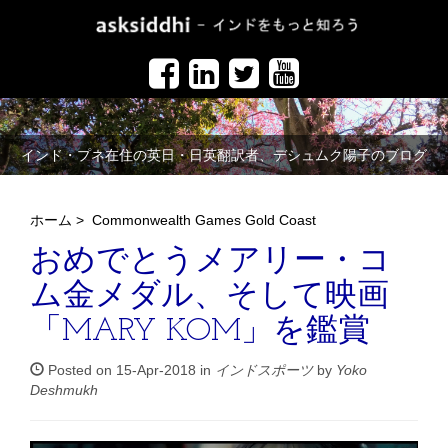
インド・プネ在住の英日・日英翻訳者、デシュムク陽子のブログ
ホーム
>
Commonwealth Games Gold Coast
おめでとうメアリー・コ
ム金メダル、そして映画
「MARY KOM」を鑑賞
Posted on 15-Apr-2018 in
インドスポーツ
by
Yoko
Deshmukh